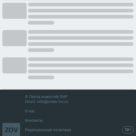
© Лента новостей ЛНР
Email:
info@news-lnr.ru
О нас
Контакты
ZOV
18+
Редакционная политика