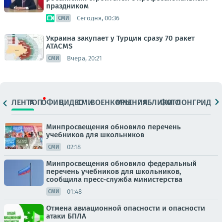
праздником
Сегодня, 00:36
СМИ
Украина закупает у Турции сразу 70 ракет
ATACMS
Вчера, 20:21
СМИ
ЛЕНТА
ТОП
ОФИЦ.
ВИДЕО
СМИ
ВОЕНКОРЫ
МНЕНИЯ
ПАБЛИКИ
ФОТО
ЛОНГРИДЫ
Минпросвещения обновило перечень
учебников для школьников
02:18
СМИ
Минпросвещения обновило федеральный
перечень учебников для школьников,
сообщила пресс-служба министерства
01:48
СМИ
Отмена авиационной опасности и опасности
атаки БПЛА