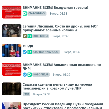
ВНИМАНИЕ ВСЕМ! Воздушная тревога!
Вчера, 08:38
СТАРОБЕЛЬСК
Евгений Лисицын: Охота на дроны: как МОГ
прикрывают военные колонны
Вчера, 20:46
ВОЕНКОРЫ
#ГБДД
Вчера, 08:39
СТАНИЦА ЛУГАНСКАЯ
ВНИМАНИЕ ВСЕМ! Авиационная опасность по
ЛНР!
Вчера, 08:39
НОВОАЙДАР
Садисты сделали пепельницу из черепа
пенсионерки в Красном Луче ЛНР
Вчера, 19:33
СМИ
Президент России Владимир Путин поздравил
российских строителей с профессиональным