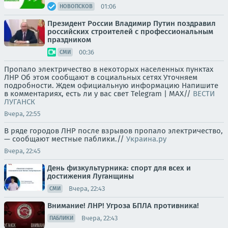
01:06
НОВОПСКОВ
Президент России Владимир Путин поздравил
российских строителей с профессиональным
праздником
00:36
СМИ
Пропало электричество в некоторых населенных пунктах
ЛНР Об этом сообщают в социальных сетях Уточняем
подробности. Ждем официальную информацию Напишите
в комментариях, есть ли у вас свет Telegram | MAX//
ВЕСТИ
ЛУГАНСК
Вчера, 22:55
В ряде городов ЛНР после взрывов пропало электричество,
— сообщают местные паблики.//
Украина.ру
Вчера, 22:45
День физкультурника: спорт для всех и
достижения Луганщины
Вчера, 22:43
СМИ
Внимание! ЛНР! Угроза БПЛА противника!
Вчера, 22:43
ПАБЛИКИ