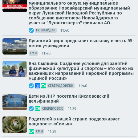
муниципального округа муниципальное
образование Новоайдарский муниципальный
округ Луганской Народной Республики по
сообщению диспетчера Новоайдарского
участка "Луганскэнерго" филиала АО...
11:40
НОВОАЙДАР
Луганский цирк представит выставку в честь 55-
летия учреждения
11:40
СМИ
Яна Сылкина: Создание условий для занятий
физической культурой и спортом – это одно из
важнейших направлений Народной программы
«Единой России»
11:40
СЕВЕРОДОНЕЦК
Дети из ЛНР посетили Кисловодский
дельфинарий
11:39
СВЕРДЛОВСК
Родителей в нашей стране поддерживает
нацпроект «Семья»
11:39
СМИ