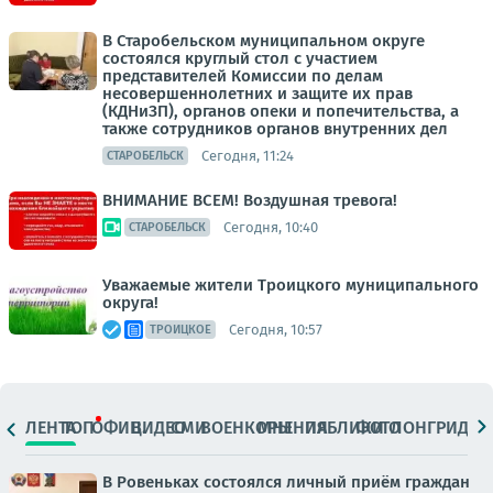
В Старобельском муниципальном округе
состоялся круглый стол с участием
представителей Комиссии по делам
несовершеннолетних и защите их прав
(КДНиЗП), органов опеки и попечительства, а
также сотрудников органов внутренних дел
Сегодня, 11:24
СТАРОБЕЛЬСК
ВНИМАНИЕ ВСЕМ! Воздушная тревога!
Сегодня, 10:40
СТАРОБЕЛЬСК
Уважаемые жители Троицкого муниципального
округа!
Сегодня, 10:57
ТРОИЦКОЕ
ЛЕНТА
ТОП
ОФИЦ.
ВИДЕО
СМИ
ВОЕНКОРЫ
МНЕНИЯ
ПАБЛИКИ
ФОТО
ЛОНГРИДЫ
В Ровеньках состоялся личный приём граждан