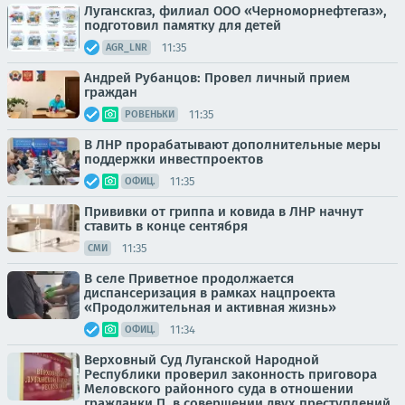
Луганскгаз, филиал ООО «Черноморнефтегаз»,
подготовил памятку для детей
11:35
AGR_LNR
Андрей Рубанцов: Провел личный прием
граждан
11:35
РОВЕНЬКИ
В ЛНР прорабатывают дополнительные меры
поддержки инвестпроектов
11:35
ОФИЦ.
Прививки от гриппа и ковида в ЛНР начнут
ставить в конце сентября
11:35
СМИ
В селе Приветное продолжается
диспансеризация в рамках нацпроекта
«Продолжительная и активная жизнь»
11:34
ОФИЦ.
Верховный Суд Луганской Народной
Республики проверил законность приговора
Меловского районного суда в отношении
гражданки П. в совершении двух преступлений,