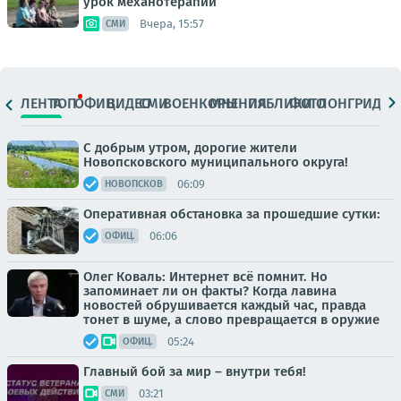
урок механотерапии
Вчера, 15:57
СМИ
ЛЕНТА
ТОП
ОФИЦ.
ВИДЕО
СМИ
ВОЕНКОРЫ
МНЕНИЯ
ПАБЛИКИ
ФОТО
ЛОНГРИДЫ
С добрым утром, дорогие жители
Новопсковского муниципального округа!
06:09
НОВОПСКОВ
Оперативная обстановка за прошедшие сутки:
06:06
ОФИЦ.
Олег Коваль: Интернет всё помнит. Но
запоминает ли он факты? Когда лавина
новостей обрушивается каждый час, правда
тонет в шуме, а слово превращается в оружие
05:24
ОФИЦ.
Главный бой за мир – внутри тебя!
03:21
СМИ