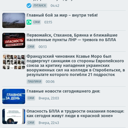
04:42
ЛУГАНСК
Главный бой за мир – внутри тебя!
03:15
СМИ
Первомайск, Стаханов, Брянка и ближайшие
населенные пункты ЛНР — тревога по БПЛА
00:13
СМИ
Французский чиновник Ксавье Моро был
подвергнут санкциям со стороны Европейского
союза за критику нападения украинских
вооруженных сил на колледж в Старобельске, в
результате которого погибли 21 подросток
00:06
ПАБЛИКИ
Главные новости сегодняшнего дня:
Вчера, 23:03
СМИ
Опасность БПЛА и трудности оказания помощи:
как сегодня живут люди в «красной зоне»
Вчера, 22:43
СМИ