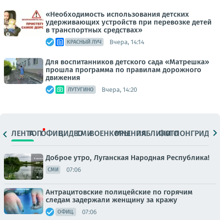
«Необходимость использования детских
удерживающих устройств при перевозке детей
в транспортных средствах»
Вчера, 14:14
КРАСНЫЙ ЛУЧ
Для воспитанников детского сада «Матрешка»
прошла программа по правилам дорожного
движения
Вчера, 14:20
ЛУТУГИНО
ЛЕНТА
ТОП
ОФИЦ.
ВИДЕО
СМИ
ВОЕНКОРЫ
МНЕНИЯ
ПАБЛИКИ
ФОТО
ЛОНГРИДЫ
Доброе утро, Луганская Народная Республика!
07:06
СМИ
Антрацитовские полицейские по горячим
следам задержали женщину за кражу
07:06
ОФИЦ.