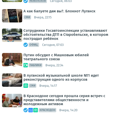
Сегодня, 06:03
НОВОПСКОВ
А как балуете дам вы?. Блокнот Луганск
Вчера, 22:15
СМИ
Сотрудники Госавтоинспекции устанавливают
обстоятельства ДТП в Старобельске, в котором
пострадал ребёнок
Сегодня, 07:03
ОФИЦ.
Путин обсудил с Машковым юбилей
театрального союза
Вчера, 22:34
ПАБЛИКИ
В луганской музыкальной школе №1 идет
реконструкция одного из корпусов
Вчера, 14:17
СМИ
В Краснодоне сегодня прошла серия встреч с
представителями общественности и
молодежным активом
Вчера, 14:20
КРАСНОДОН