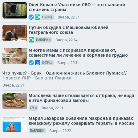
Олег Коваль: Участники СВО — это стальной
стержень страны
Вчера, 22:37
ОФИЦ.
Путин обсудил с Машковым юбилей
театрального союза
Вчера, 22:34
ПАБЛИКИ
Многие мамы с псориазом переживают,
совместимы ли лечение и кормление грудью
Вчера, 22:31
ОФИЦ.
Что лучше? - Брак - Одиночная жизнь
Блокнот Луганск
//
Новости ЛНР | Блокнот Луганск
Вчера, 22:31
Молодёжь чаще отказывается от брака, не видя
в этом финансовой выгоды
Вчера, 22:31
СМИ
Мария Захарова обвинила Макрона в приказах
киевскому режиму совершать теракты в России
Вчера, 22:22
ПАБЛИКИ