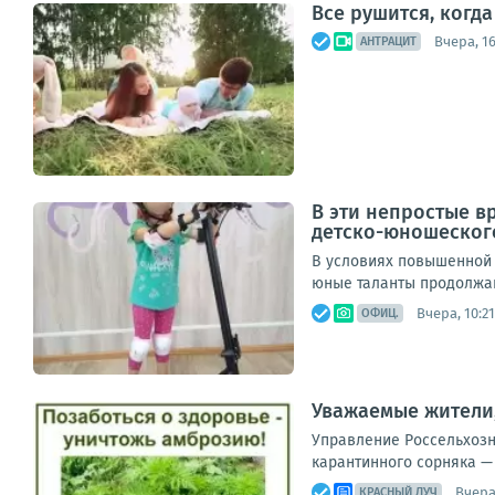
Все рушится, когд
Вчера, 16
АНТРАЦИТ
В эти непростые в
детско-юношеског
В условиях повышенной 
юные таланты продолжаю
Вчера, 10:21
ОФИЦ.
Уважаемые жители,
Управление Россельхозн
карантинного сорняка — 
Вчера
КРАСНЫЙ ЛУЧ