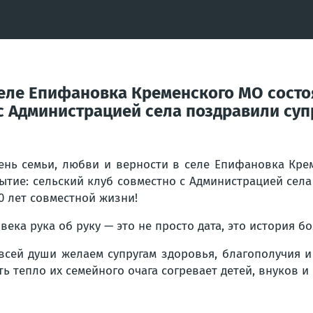
селе Епифановка Кременского МО состо
 с Администрацией села поздравили суп
ень семьи, любви и верности в селе Епифановка Кре
ытие: сельский клуб совместно с Администрацией сел
0 лет совместной жизни!
века рука об руку — это не просто дата, это история 
всей души желаем супругам здоровья, благополучия и
ть тепло их семейного очага согревает детей, внуков и 