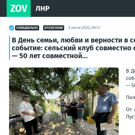
ZOV
ЛНР
9 июля 2026, 08:13
ОФИЦИАЛЬНО
КРЕМЕННАЯ
В День семьи, любви и верности в 
событие: сельский клуб совместно
— 50 лет совместной...
В Д
соб
— 5
Пол
От 
Пус