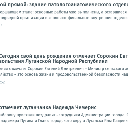
й прямой: здание патологоанатомического отделе
вершающем этапе: основные работы уже выполнены, а оставшиеся
одрядной организации выполняют финальные внутренние отделочн
44
Сегодня свой день рождения отмечает Сорокин Ев
вольствия Луганской Народной Республики
ения отмечает Сорокин Евгений Дмитриевич – Министр сельского 
яйство – это основа жизни и продовольственной безопасности наше
:52
отмечает луганчанка Надежда Чемерис
йловну приехали поздравить сотрудники Администрации города. 
ладимира Путина и Главы городского округа Луганска Яны Пащенк