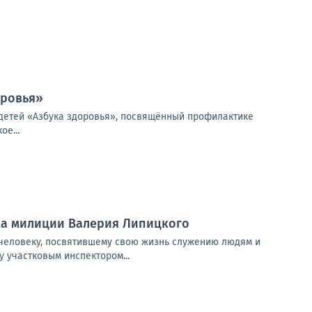
оровья»
 детей «Азбука здоровья», посвящённый профилактике
е...
ка милиции Валерия Липицкого
 человеку, посвятившему свою жизнь служению людям и
у участковым инспектором...