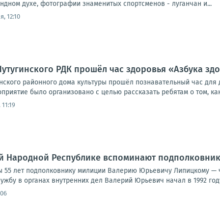
ндном духе, фотографии знаменитых спортсменов - луганчан и...
, 12:10
Лутугинского РДК прошёл час здоровья «Азбука зд
инского районного дома культуры прошёл познавательный час для
риятие было организовано с целью рассказать ребятам о том, како
 11:19
ой Народной Республике вспоминают подполковни
бы 55 лет подполковнику милиции Валерию Юрьевичу Липицкому —
ужбу в органах внутренних дел Валерий Юрьевич начал в 1992 год
:06