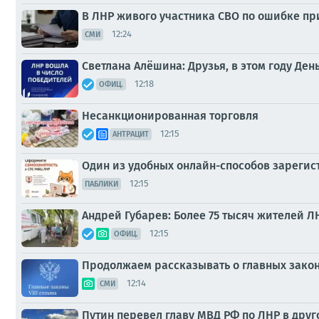
В ЛНР живого участника СВО по ошибке п
12:24
СМИ
Светлана Алёшина: Друзья, в этом году Ден
12:18
ОФИЦ.
Несанкционированная торговля
12:15
АНТРАЦИТ
Один из удобных онлайн-способов зарегис
12:15
ПАБЛИКИ
Андрей Губарев: Более 75 тысяч жителей 
12:15
ОФИЦ.
Продолжаем рассказывать о главных закона
12:14
СМИ
Путин перевел главу МВД РФ по ЛНР в дру