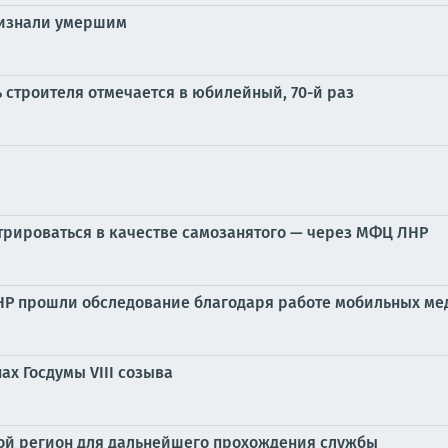
ризнали умершим
ь строителя отмечается в юбилейный, 70-й раз
трироваться в качестве самозанятого — через МФЦ ЛНР
ЛНР прошли обследование благодаря работе мобильных ме
х Госдумы VIII созыва
гой регион для дальнейшего прохождения службы