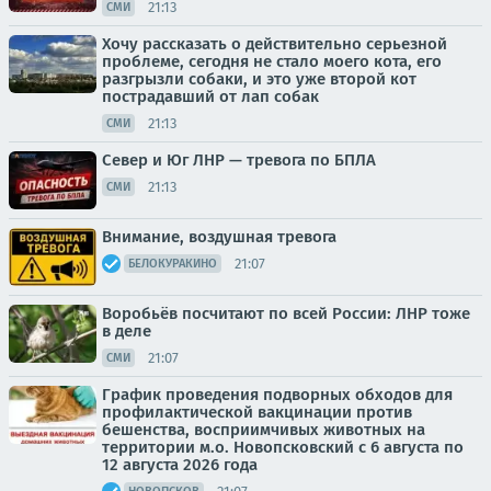
21:13
СМИ
Хочу рассказать о действительно серьезной
проблеме, сегодня не стало моего кота, его
разгрызли собаки, и это уже второй кот
пострадавший от лап собак
21:13
СМИ
Север и Юг ЛНР — тревога по БПЛА
21:13
СМИ
Внимание, воздушная тревога
21:07
БЕЛОКУРАКИНО
Воробьёв посчитают по всей России: ЛНР тоже
в деле
21:07
СМИ
График проведения подворных обходов для
профилактической вакцинации против
бешенства, восприимчивых животных на
территории м.о. Новопсковский с 6 августа по
12 августа 2026 года