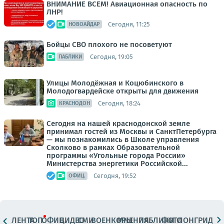
ВНИМАНИЕ ВСЕМ! Авиационная опасность по
ЛНР!
Сегодня, 11:25
НОВОАЙДАР
Бойцы СВО плохого не посоветуют
Сегодня, 19:05
ПАБЛИКИ
Улицы Молодёжная и Коцюбинского в
Молодогвардейске открыты для движения
Сегодня, 18:24
КРАСНОДОН
Сегодня на нашей краснодонской земле
принимал гостей из Москвы и СанктПетербурга
— мы познакомились в Школе управления
Сколково в рамках Образовательной
программы «Угольные города России»
Министерства энергетики Российской...
Сегодня, 19:52
ОФИЦ.
ЛЕНТА
ТОП
ОФИЦ.
ВИДЕО
СМИ
ВОЕНКОРЫ
МНЕНИЯ
ПАБЛИКИ
ФОТО
ЛОНГРИДЫ