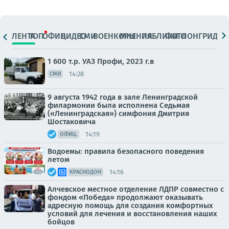
ЛЕНТА
ТОП
ОФИЦ.
ВИДЕО
СМИ
ВОЕНКОРЫ
МНЕНИЯ
ПАБЛИКИ
ФОТО
ЛОНГРИДЫ
1 600 т.р. УАЗ Профи, 2023 г.в
14:28
СМИ
9 августа 1942 года в зале Ленинградской
филармонии была исполнена Седьмая
(«Ленинградская») симфония Дмитрия
Шостаковича
14:19
ОФИЦ.
Водоемы: правила безопасного поведения
летом
14:16
КРАСНОДОН
Алчевское местное отделение ЛДПР совместно с
фондом «Победа» продолжают оказывать
адресную помощь для создания комфортных
условий для лечения и восстановления наших
бойцов