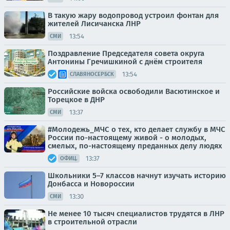
В такую жару водопровод устроил фонтан для
жителей Лисичанска ЛНР
13:54
СМИ
Поздравление Председателя совета округа
Антонины Гречишкиной с днём строителя
13:54
СЛАВЯНОСЕРБСК
Российские войска освободили Васютинское и
Торецкое в ДНР
13:37
СМИ
#Молодежь_МЧС о тех, кто делает службу в МЧС
России по-настоящему живой - о молодых,
смелых, по-настоящему преданных делу людях
13:37
ОФИЦ.
Школьники 5–7 классов начнут изучать историю
Донбасса и Новороссии
13:30
СМИ
Не менее 10 тысяч специалистов трудятся в ЛНР
в строительной отрасли