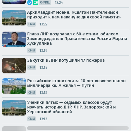
13:24
ОФИЦ.
Архимандрит Иоанн: «Святой Пантелеимон
приходит к нам накануне дня своей памяти»
13:22
СМИ
Глава ЛНР поздравил с 60-летним юбилеем
Зампредседателя Правительства России Марата
Хуснуллина
13:19
СМИ
За сутки в ЛНР потушили 17 пожаров
13:18
СМИ
Российские строители за 10 лет возвели около
миллиарда кв. м жилья — Путин
13:15
СМИ
Ученики пятых — седьмых классов будут
изучать историю ДНР, ЛНР, Запорожской и
Херсонской областей
13:13
СМИ