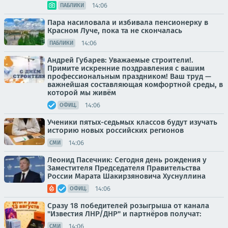
14:06
ПАБЛИКИ
Пара насиловала и избивала пенсионерку в
Красном Луче, пока та не скончалась
14:06
ПАБЛИКИ
Андрей Губарев: Уважаемые строители!.
Примите искренние поздравления с вашим
профессиональным праздником! Ваш труд —
важнейшая составляющая комфортной среды, в
которой мы живём
14:06
ОФИЦ.
Ученики пятых-седьмых классов будут изучать
историю новых российских регионов
14:06
СМИ
Леонид Пасечник: Сегодня день рождения у
Заместителя Председателя Правительства
России Марата Шакирзяновича Хуснуллина
14:06
ОФИЦ.
Сразу 18 победителей розыгрыша от канала
"Известия ЛНР/ДНР" и партнёров получат:
14:06
СМИ