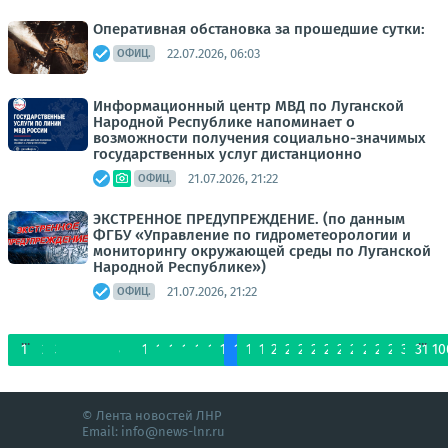
Оперативная обстановка за прошедшие сутки:
22.07.2026, 06:03
ОФИЦ.
Информационный центр МВД по Луганской
Народной Республике напоминает о
возможности получения социально-значимых
государственных услуг дистанционно
21.07.2026, 21:22
ОФИЦ.
ЭКСТРЕННОЕ ПРЕДУПРЕЖДЕНИЕ. (по данным
ФГБУ «Управление по гидрометеорологии и
мониторингу окружающей среды по Луганской
Народной Республике»)
21.07.2026, 21:22
ОФИЦ.
...
...
1
2
3
4
5
6
7
8
9
10
11
12
13
14
15
16
17
18
19
20
21
22
23
24
25
26
27
28
29
30
31
10
© Лента новостей ЛНР
Email:
info@news-lnr.ru