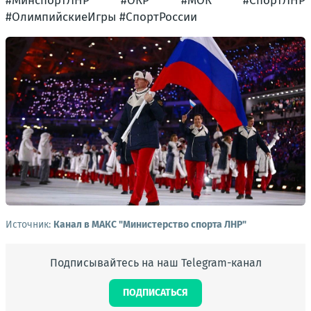
#МинспортЛНР #ОКР #МОК #СпортЛНР
#ОлимпийскиеИгры #СпортРоссии
Источник:
Канал в МАКС "Министерство спорта ЛНР"
Подписывайтесь на наш Telegram-канал
ПОДПИСАТЬСЯ