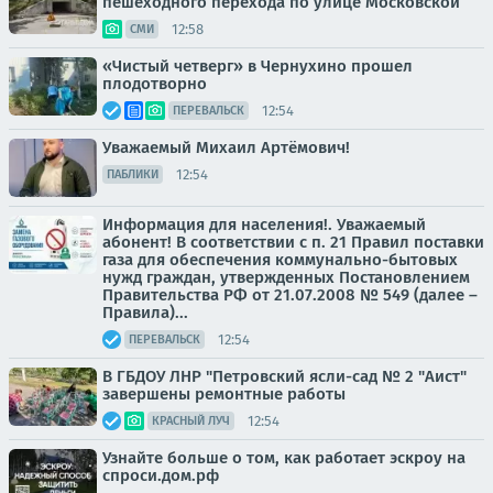
пешеходного перехода по улице Московской
12:58
СМИ
«Чистый четверг» в Чернухино прошел
плодотворно
12:54
ПЕРЕВАЛЬСК
Уважаемый Михаил Артёмович!
12:54
ПАБЛИКИ
Информация для населения!. Уважаемый
абонент! В соответствии с п. 21 Правил поставки
газа для обеспечения коммунально-бытовых
нужд граждан, утвержденных Постановлением
Правительства РФ от 21.07.2008 № 549 (далее –
Правила)...
12:54
ПЕРЕВАЛЬСК
В ГБДОУ ЛНР "Петровский ясли-сад № 2 "Аист"
завершены ремонтные работы
12:54
КРАСНЫЙ ЛУЧ
Узнайте больше о том, как работает эскроу на
спроси.дом.рф