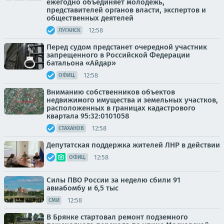
ежегодно объединяет молодежь,
представителей органов власти, экспертов и
общественных деятелей
12:58
ЛУГАНСК
Перед судом предстанет очередной участник
запрещенного в Российской Федерации
батальона «Айдар»
12:58
ОФИЦ.
Вниманию собственников объектов
недвижимого имущества и земельных участков,
расположенных в границах кадастрового
квартала 95:32:0101058
12:58
СТАХАНОВ
Депутатская поддержка жителей ЛНР в действии
12:58
ОФИЦ.
Силы ПВО России за неделю сбили 91
авиабомбу и 6,5 тыс
12:58
СМИ
В Брянке стартовал ремонт подземного