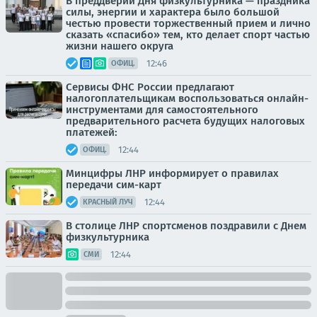
В преддверии Дня физкультурника — праздника
силы, энергии и характера было большой
честью провести торжественный прием и лично
сказать «спасибо» тем, кто делает спорт частью
жизни нашего округа
12:46
ОФИЦ.
Сервисы ФНС России предлагают
налогоплательщикам воспользоваться онлайн-
инструментами для самостоятельного
предварительного расчета будущих налоговых
платежей:
12:44
ОФИЦ.
Минцифры ЛНР информирует о правилах
передачи сим-карт
12:44
КРАСНЫЙ ЛУЧ
В столице ЛНР спортсменов поздравили с Днем
физкультурника
12:44
СМИ