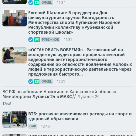
12:54
ОФИЦ.
Евгений Шаталин: В преддверии Дня
физкультурника вручил Благодарность
Министерства спорта Луганской Народной
Республики коллективу «Рубежанской
спортивной школы»
12:51
РУБЕЖНОЕ
«ОСТАНОВИСЬ ВОВРЕМЯ» . Рассчитанный на
молодежную аудиторию профилактический
видеоролик антитеррористического
содержания об опасности вовлечения молодых
людей в террористическую деятельность через
предложения быстрого...
12:51
ОФИЦ.
ВС РФ освободили Анискино в Харьковской области —
Минобороны
Луганск 24 в МАКС
//
Луганск 24
12:48
ВТБ: россияне увеличивают расходы на спорт и
здоровый образ жизни
12:46
СМИ