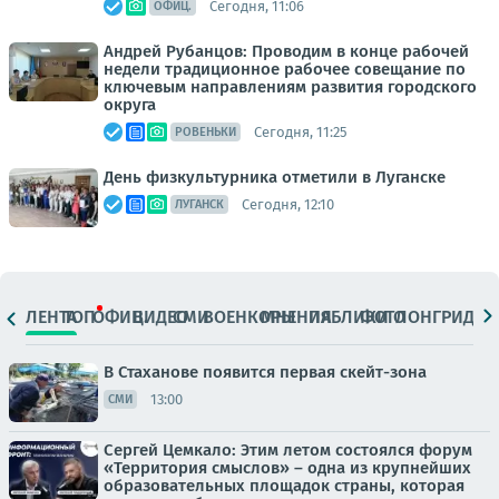
Сегодня, 11:06
ОФИЦ.
Андрей Рубанцов: Проводим в конце рабочей
недели традиционное рабочее совещание по
ключевым направлениям развития городского
округа
Сегодня, 11:25
РОВЕНЬКИ
День физкультурника отметили в Луганске
Сегодня, 12:10
ЛУГАНСК
ЛЕНТА
ТОП
ОФИЦ.
ВИДЕО
СМИ
ВОЕНКОРЫ
МНЕНИЯ
ПАБЛИКИ
ФОТО
ЛОНГРИДЫ
В Стаханове появится первая скейт-зона
13:00
СМИ
Сергей Цемкало: Этим летом состоялся форум
«Территория смыслов» – одна из крупнейших
образовательных площадок страны, которая