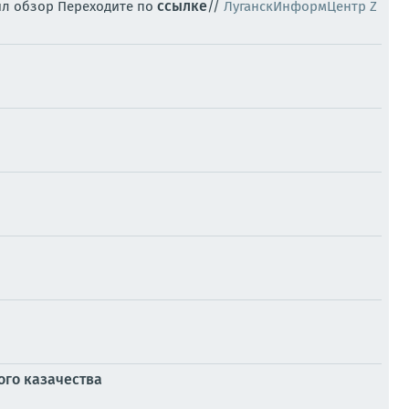
ссылке
ил обзор Переходите по
//
ЛуганскИнформЦентр Z
ого казачества