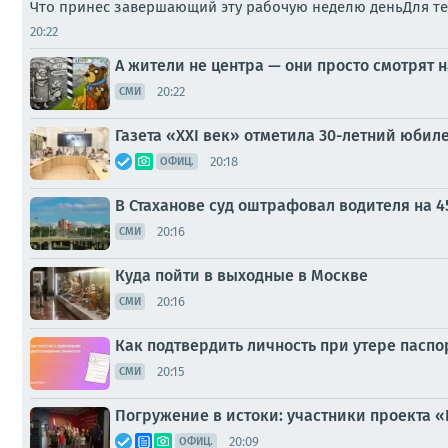
Что принес завершающий эту рабочую неделю деньДля тех
20:22
А жители не центра — они просто смотрят 
20:22
СМИ
Газета «XXI век» отметила 30-летний юбил
20:18
ОФИЦ.
В Стаханове суд оштрафовал водителя на 4
20:16
СМИ
Куда пойти в выходные в Москве
20:16
СМИ
Как подтвердить личность при утере паспо
20:15
СМИ
Погружение в истоки: участники проекта 
20:09
ОФИЦ.