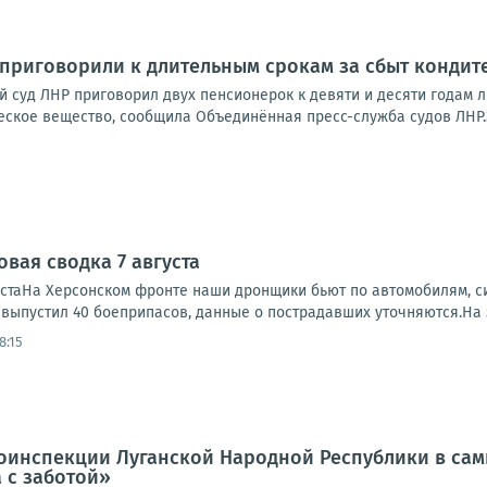
приговорили к длительным срокам за сбыт кондит
й суд ЛНР приговорил двух пенсионерок к девяти и десяти годам 
ское вещество, сообщила Объединённая пресс-служба судов ЛНР.Эт
вая сводка 7 августа
устаНа Херсонском фронте наши дронщики бьют по автомобилям, си
, выпустил 40 боеприпасов, данные о пострадавших уточняются.На 
8:15
оинспекции Луганской Народной Республики в сам
 с заботой»