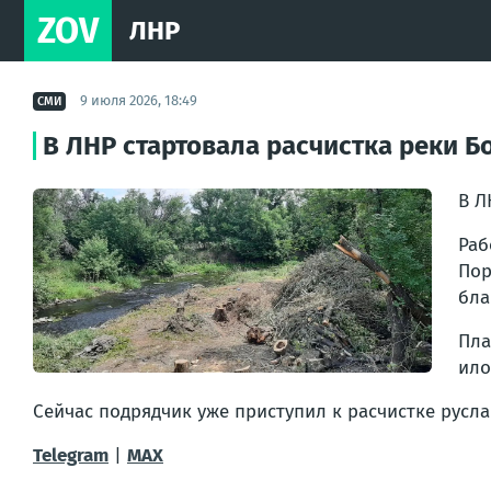
ZOV
ЛНР
9 июля 2026, 18:49
СМИ
В ЛНР стартовала расчистка реки 
В Л
Раб
По
бла
Пла
ило
Сейчас подрядчик уже приступил к расчистке русл
Telegram
|
MAX