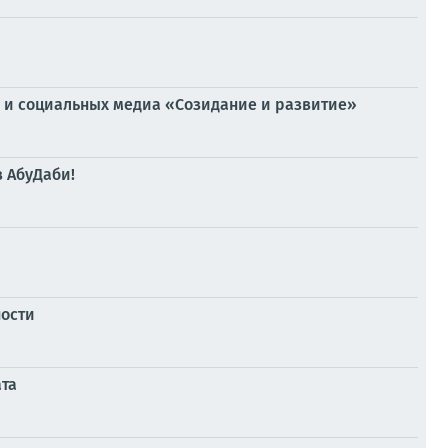
И и социальных медиа «Созидание и развитие»
в АбуДаби!
ности
ата