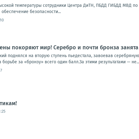
ысокой температуры сотрудники Центра ДиТН, ПБДД ГИБДД МВД по
 обеспечение безопасности...
:10
ены покоряют мир! Серебро и почти бронза занята
ий поднялся на вторую ступень пьедестала, завоевав серебряную 
в борьбе за «бронзу» всего один балл.За этими результатами — не..
47
тикам!
:25