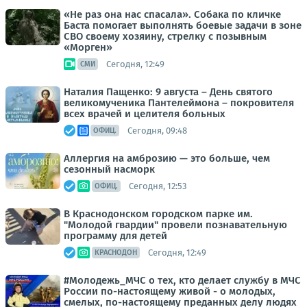
«Не раз она нас спасала». Собака по кличке
Баста помогает выполнять боевые задачи в зоне
СВО своему хозяину, стрелку с позывным
«Морген»
Сегодня, 12:49
СМИ
Наталия Пащенко: 9 августа – День святого
великомученика Пантелеймона – покровителя
всех врачей и целителя больных
Сегодня, 09:48
ОФИЦ.
Аллергия на амброзию — это больше, чем
сезонный насморк
Сегодня, 12:53
ОФИЦ.
В Краснодонском городском парке им.
"Молодой гвардии" провели познавательную
программу для детей
Сегодня, 12:49
КРАСНОДОН
#Молодежь_МЧС о тех, кто делает службу в МЧС
России по-настоящему живой - о молодых,
смелых, по-настоящему преданных делу людях