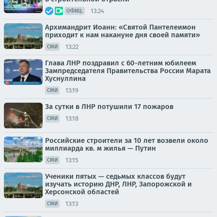
13:24
ОФИЦ.
Архимандрит Иоанн: «Святой Пантелеимон
приходит к нам накануне дня своей памяти»
13:22
СМИ
Глава ЛНР поздравил с 60-летним юбилеем
Зампредседателя Правительства России Марата
Хуснуллина
13:19
СМИ
За сутки в ЛНР потушили 17 пожаров
13:18
СМИ
Российские строители за 10 лет возвели около
миллиарда кв. м жилья — Путин
13:15
СМИ
Ученики пятых — седьмых классов будут
изучать историю ДНР, ЛНР, Запорожской и
Херсонской областей
13:13
СМИ