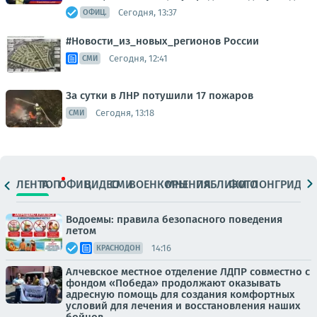
Сегодня, 13:37
ОФИЦ.
#Новости_из_новых_регионов России
Сегодня, 12:41
СМИ
За сутки в ЛНР потушили 17 пожаров
Сегодня, 13:18
СМИ
ЛЕНТА
ТОП
ОФИЦ.
ВИДЕО
СМИ
ВОЕНКОРЫ
МНЕНИЯ
ПАБЛИКИ
ФОТО
ЛОНГРИДЫ
Водоемы: правила безопасного поведения
летом
14:16
КРАСНОДОН
Алчевское местное отделение ЛДПР совместно с
фондом «Победа» продолжают оказывать
адресную помощь для создания комфортных
условий для лечения и восстановления наших