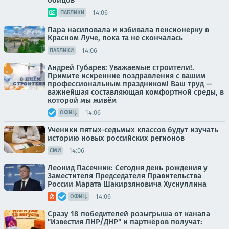
бойцов
14:06
ПАБЛИКИ
Пара насиловала и избивала пенсионерку в
Красном Луче, пока та не скончалась
14:06
ПАБЛИКИ
Андрей Губарев: Уважаемые строители!.
Примите искренние поздравления с вашим
профессиональным праздником! Ваш труд —
важнейшая составляющая комфортной среды, в
которой мы живём
14:06
ОФИЦ.
Ученики пятых-седьмых классов будут изучать
историю новых российских регионов
14:06
СМИ
Леонид Пасечник: Сегодня день рождения у
Заместителя Председателя Правительства
России Марата Шакирзяновича Хуснуллина
14:06
ОФИЦ.
Сразу 18 победителей розыгрыша от канала
"Известия ЛНР/ДНР" и партнёров получат: