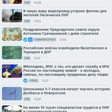
14:06
СМИ
В такую жару водопровод устроил фонтан для
жителей Лисичанска ЛНР
13:54
СМИ
Поздравление Председателя совета округа
Антонины Гречишкиной с днём строителя
13:54
СЛАВЯНОСЕРБСК
Российские войска освободили Васютинское и
Торецкое в ДНР
13:37
СМИ
#Молодежь_МЧС о тех, кто делает службу в МЧС
России по-настоящему живой - о молодых,
смелых, по-настоящему преданных делу людях
13:37
ОФИЦ.
Школьники 5–7 классов начнут изучать историю
Донбасса и Новороссии
13:30
СМИ
Не менее 10 тысяч специалистов трудятся в ЛНР
в строительной отрасли