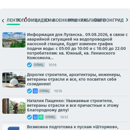
ЛЕНТА
ТОП
ОФИЦ.
ВИДЕО
СМИ
ВОЕНКОРЫ
МНЕНИЯ
ПАБЛИКИ
ФОТО
ЛОНГРИДЫ
Информация для Луганска.. 09.08.2026, в связи с
аварийной ситуацией на водопроводной
насосной станции, будет изменен график
подачи воды: с 05:00 до 10:00 и с 18:00 до 22:00
потребителям: кв. Южный, кв. Ленинского
Комсомола...
10:16
ОФИЦ.
Дорогие строители, архитекторы, инженеры,
ветераны отрасли и все, кто посвятил себя
созиданию!
10:16
ОФИЦ.
Наталия Пащенко: Уважаемые строители,
ветераны отрасли и все причастные к этому
благородному делу!
10:12
ОФИЦ.
Возможна подготовка к пускам «Штормов»,