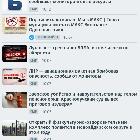
сообщают мониторинговые ресурсы
10:12
СМИ
Подпишись на канал. Мы в МАКС | Глава
муниципалитета в МАКС Вконтакте |
Одноклаcсники
10:07
ПЕРВОМАЙСК
Луганск — тревога по БПЛА, в том числе и по
«Хорнет»
10:07
СМИ
ЛНР — авиационная ракетная бомбовая
опасность, сообщают мониторы
10:07
СМИ
Зверское убийство и надругательство над телом
пенсионерки: Краснолучский суд вынес
приговор изуверам
10:05
СМИ
Открытый физкультурно-оздоровительный
комплекс появится в Новоайдарском округе в
этом году
10:05
СМИ