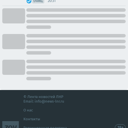
20:31
ОФИЦ.
© Лента новостей ЛНР
Email:
info@news-lnr.ru
О нас
Контакты
ZOV
18+
Редакционная политика