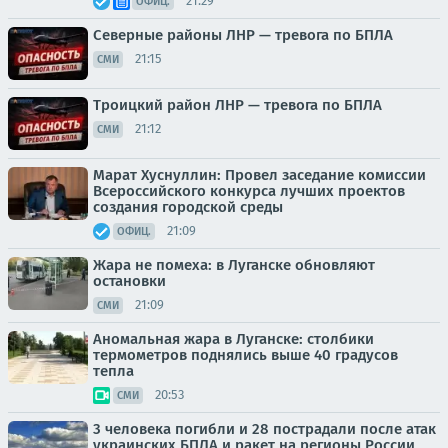
21:29
ОФИЦ.
Северные районы ЛНР — тревога по БПЛА
21:15
СМИ
Троицкий район ЛНР — тревога по БПЛА
21:12
СМИ
Марат Хуснуллин: Провел заседание комиссии
Всероссийского конкурса лучших проектов
создания городской среды
21:09
ОФИЦ.
Жара не помеха: в Луганске обновляют
остановки
21:09
СМИ
Аномальная жара в Луганске: столбики
термометров поднялись выше 40 градусов
тепла
20:53
СМИ
3 человека погибли и 28 пострадали после атак
украинских БПЛА и ракет на регионы России