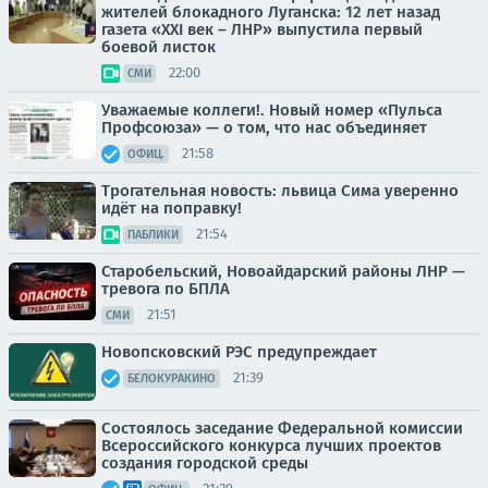
жителей блокадного Луганска: 12 лет назад
газета «XXI век – ЛНР» выпустила первый
боевой листок
22:00
СМИ
Уважаемые коллеги!. Новый номер «Пульса
Профсоюза» — о том, что нас объединяет
21:58
ОФИЦ.
Трогательная новость: львица Сима уверенно
идёт на поправку!
21:54
ПАБЛИКИ
Старобельский, Новоайдарский районы ЛНР —
тревога по БПЛА
21:51
СМИ
Новопсковский РЭС предупреждает
21:39
БЕЛОКУРАКИНО
Состоялось заседание Федеральной комиссии
Всероссийского конкурса лучших проектов
создания городской среды