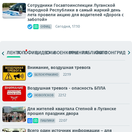
Сотрудники Госавтоинспекции Луганской
Народной Республики в самый жаркий день
лета провели акцию для водителей «Дорога с
заботой»
Сегодня, 17:10
ОФИЦ.
ЛЕНТА
ТОП
ОФИЦ.
ВИДЕО
СМИ
ВОЕНКОРЫ
МНЕНИЯ
ПАБЛИКИ
ФОТО
ЛОНГРИДЫ
Внимание, воздушная тревога
22:19
БЕЛОКУРАКИНО
Воздушная тревога - опасность БПЛА
22:12
НОВОПСКОВ
Для жителей квартала Степной в Луганске
прошел праздник двора
22:07
ПАБЛИКИ
Всего один источник информации – для