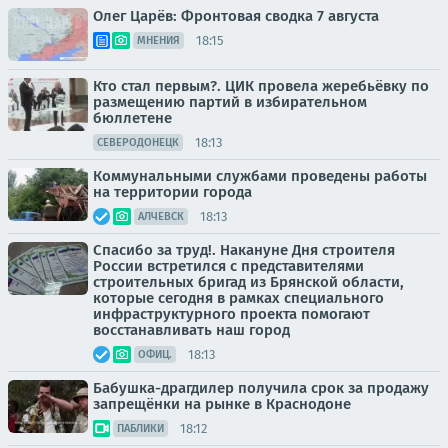
Олег Царёв: Фронтовая сводка 7 августа
18:15
МНЕНИЯ
Кто стал первым?. ЦИК провела жеребьёвку по
размещению партий в избирательном
бюллетене
18:13
СЕВЕРОДОНЕЦК
Коммунальными службами проведены работы
на территории города
18:13
АЛЧЕВСК
Спасибо за труд!. Накануне Дня строителя
России встретился с представителями
строительных бригад из Брянской области,
которые сегодня в рамках специального
инфраструктурного проекта помогают
восстанавливать наш город
18:13
ОФИЦ.
Бабушка-драгдилер получила срок за продажу
запрещёнки на рынке в Краснодоне
18:12
ПАБЛИКИ