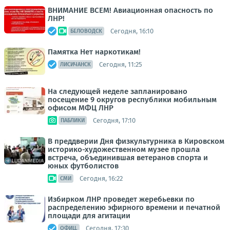
ВНИМАНИЕ ВСЕМ! Авиационная опасность по
ЛНР!
Сегодня, 16:10
БЕЛОВОДСК
Памятка Нет наркотикам!
Сегодня, 11:25
ЛИСИЧАНСК
На следующей неделе запланировано
посещение 9 округов республики мобильным
офисом МФЦ ЛНР
Сегодня, 17:10
ПАБЛИКИ
В преддверии Дня физкультурника в Кировском
историко-художественном музее прошла
встреча, объединившая ветеранов спорта и
юных футболистов
Сегодня, 16:22
СМИ
Избирком ЛНР проведет жеребьевки по
распределению эфирного времени и печатной
площади для агитации
Сегодня, 17:30
ОФИЦ.