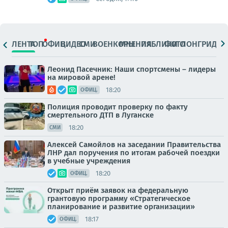
ЛЕНТА
ТОП
ОФИЦ.
ВИДЕО
СМИ
ВОЕНКОРЫ
МНЕНИЯ
ПАБЛИКИ
ФОТО
ЛОНГРИДЫ
Леонид Пасечник: Наши спортсмены – лидеры
на мировой арене!
18:20
ОФИЦ.
Полиция проводит проверку по факту
смертельного ДТП в Луганске
18:20
СМИ
Алексей Самойлов на заседании Правительства
ЛНР дал поручения по итогам рабочей поездки
в учебные учреждения
18:20
ОФИЦ.
Открыт приём заявок на федеральную
грантовую программу «Стратегическое
планирование и развитие организации»
18:17
ОФИЦ.