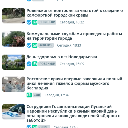
Ровеньки: от контроля за чистотой к созданию
комфортной городской среды
Сегодня, 16:22
РОВЕНЬКИ
Коммунальными службами проведены работы
на территории города
Сегодня, 18:13
АЛЧЕВСК
День здоровья в пгт Новодарьевка
Сегодня, 16:09
РОВЕНЬКИ
Ростовские врачи впервые завершили полный
цикл лечения тяжелой формы мужского
бесплодия
Сегодня, 17:34
СМИ
Сотрудники Госавтоинспекции Луганской
Народной Республики в самый жаркий день
лета провели акцию для водителей «Дорога с
заботой»
Сегодня, 17:10
ОФИЦ.