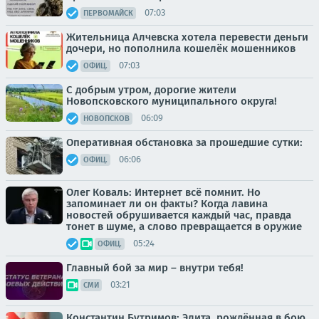
07:03
ПЕРВОМАЙСК
Жительница Алчевска хотела перевести деньги
дочери, но пополнила кошелёк мошенников
07:03
ОФИЦ.
С добрым утром, дорогие жители
Новопсковского муниципального округа!
06:09
НОВОПСКОВ
Оперативная обстановка за прошедшие сутки:
06:06
ОФИЦ.
Олег Коваль: Интернет всё помнит. Но
запоминает ли он факты? Когда лавина
новостей обрушивается каждый час, правда
тонет в шуме, а слово превращается в оружие
05:24
ОФИЦ.
Главный бой за мир – внутри тебя!
03:21
СМИ
Константин Бутримов: Элита, рождённая в бою.