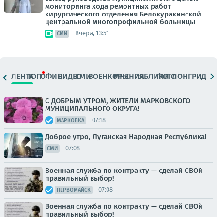
мониторинга хода ремонтных работ
хирургического отделения Белокуракинской
центральной многопрофильной больницы
Вчера, 13:51
СМИ
ЛЕНТА
ТОП
ОФИЦ.
ВИДЕО
СМИ
ВОЕНКОРЫ
МНЕНИЯ
ПАБЛИКИ
ФОТО
ЛОНГРИДЫ
С ДОБРЫМ УТРОМ, ЖИТЕЛИ МАРКОВСКОГО
МУНИЦИПАЛЬНОГО ОКРУГА!
07:18
МАРКОВКА
Доброе утро, Луганская Народная Республика!
07:08
СМИ
Военная служба по контракту — сделай СВОй
правильный выбор!
07:08
ПЕРВОМАЙСК
Военная служба по контракту — сделай СВОй
правильный выбор!