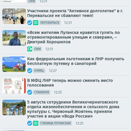
12:31
СМИ
Участники проекта "Активное долголетие" в г.
Перевальске не сбавляют темп!
12:31
ПЕРЕВАЛЬСК
«Всем жителям Луганска нравится гулять по
отремонтированным улицам и скверам», –
Дмитрий Хорошилов
12:31
СМИ
Как федеральным льготникам в ЛНР получить
бесплатную путевку в санаторий
12:27
ОФИЦ.
В МФЦ ЛНР теперь можно сменить место
голосования
12:25
СТАХАНОВ
5 августа сотрудники Великочерниговского
отдела жизнеобеспечения и сельского дома
культуры с. Червоный Жовтень приняли
участие в акции «Вода России»
12:25
СТАНИЦА ЛУГАНСКАЯ