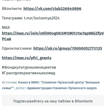
ВКонтакте:
https://vk.com/club226940896
Телеграмм: t.me/bolsemya2024
МАХ:
https://max.ru/join/s9liH0og0KSM1IM7cJ1w7qpWbjZfpV
PCaA
Одноклассники:
https://ok.ru/group/70000052773135
https://max.ru/pfci_grants
#Фондкультурныхинициатив
#Грантдлякреативныхкомад
Источник:
Канал в МАКС "Станично-Луганский центр "Большая
семья""
, репост
Администрация Станично-Луганского округа
Подписывайтесь на наш паблик в ВКонтакте