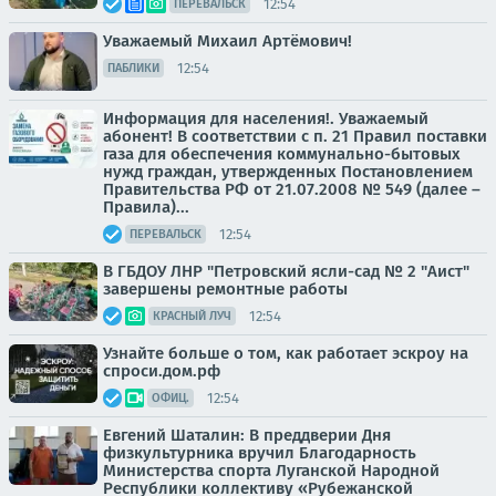
12:54
ПЕРЕВАЛЬСК
Уважаемый Михаил Артёмович!
12:54
ПАБЛИКИ
Информация для населения!. Уважаемый
абонент! В соответствии с п. 21 Правил поставки
газа для обеспечения коммунально-бытовых
нужд граждан, утвержденных Постановлением
Правительства РФ от 21.07.2008 № 549 (далее –
Правила)...
12:54
ПЕРЕВАЛЬСК
В ГБДОУ ЛНР "Петровский ясли-сад № 2 "Аист"
завершены ремонтные работы
12:54
КРАСНЫЙ ЛУЧ
Узнайте больше о том, как работает эскроу на
спроси.дом.рф
12:54
ОФИЦ.
Евгений Шаталин: В преддверии Дня
физкультурника вручил Благодарность
Министерства спорта Луганской Народной
Республики коллективу «Рубежанской