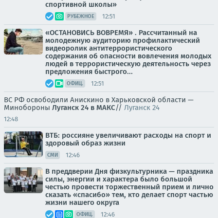
спортивной школы»
12:51
РУБЕЖНОЕ
«ОСТАНОВИСЬ ВОВРЕМЯ» . Рассчитанный на
молодежную аудиторию профилактический
видеоролик антитеррористического
содержания об опасности вовлечения молодых
людей в террористическую деятельность через
предложения быстрого...
12:51
ОФИЦ.
ВС РФ освободили Анискино в Харьковской области —
Минобороны
Луганск 24 в МАКС
//
Луганск 24
12:48
ВТБ: россияне увеличивают расходы на спорт и
здоровый образ жизни
12:46
СМИ
В преддверии Дня физкультурника — праздника
силы, энергии и характера было большой
честью провести торжественный прием и лично
сказать «спасибо» тем, кто делает спорт частью
жизни нашего округа
12:46
ОФИЦ.