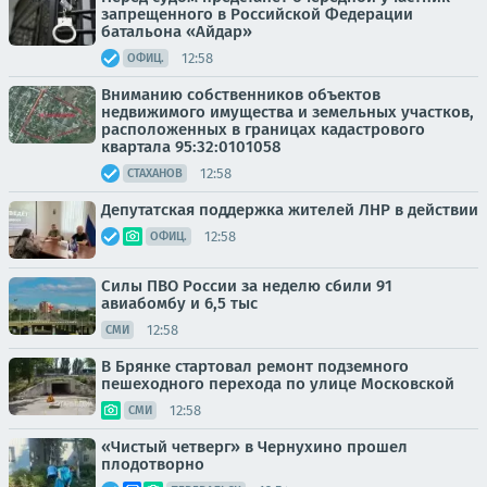
запрещенного в Российской Федерации
батальона «Айдар»
12:58
ОФИЦ.
Вниманию собственников объектов
недвижимого имущества и земельных участков,
расположенных в границах кадастрового
квартала 95:32:0101058
12:58
СТАХАНОВ
Депутатская поддержка жителей ЛНР в действии
12:58
ОФИЦ.
Силы ПВО России за неделю сбили 91
авиабомбу и 6,5 тыс
12:58
СМИ
В Брянке стартовал ремонт подземного
пешеходного перехода по улице Московской
12:58
СМИ
«Чистый четверг» в Чернухино прошел
плодотворно