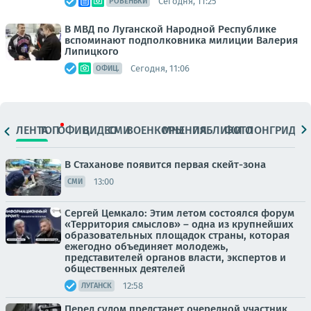
Сегодня, 11:25
РОВЕНЬКИ
В МВД по Луганской Народной Республике
вспоминают подполковника милиции Валерия
Липицкого
Сегодня, 11:06
ОФИЦ.
ЛЕНТА
ТОП
ОФИЦ.
ВИДЕО
СМИ
ВОЕНКОРЫ
МНЕНИЯ
ПАБЛИКИ
ФОТО
ЛОНГРИДЫ
В Стаханове появится первая скейт-зона
13:00
СМИ
Сергей Цемкало: Этим летом состоялся форум
«Территория смыслов» – одна из крупнейших
образовательных площадок страны, которая
ежегодно объединяет молодежь,
представителей органов власти, экспертов и
общественных деятелей
12:58
ЛУГАНСК
Перед судом предстанет очередной участник