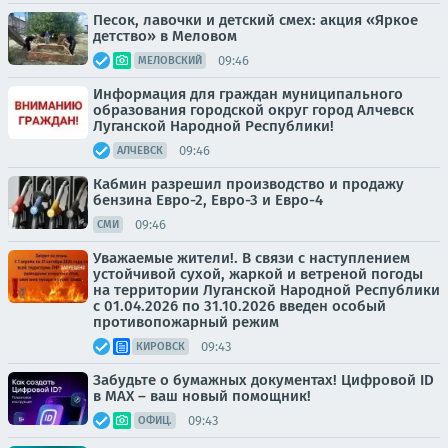
Песок, лавочки и детский смех: акция «Яркое
детство» в Меловом
09:46
МЕЛОВСКИЙ
Информация для граждан муниципального
образования городской округ город Алчевск
Луганской Народной Республики!
09:46
АЛЧЕВСК
Кабмин разрешил производство и продажу
бензина Евро-2, Евро-3 и Евро-4
09:46
СМИ
Уважаемые жители!. В связи с наступлением
устойчивой сухой, жаркой и ветреной погоды
на территории Луганской Народной Республики
с 01.04.2026 по 31.10.2026 введен особый
противопожарный режим
09:43
КИРОВСК
Забудьте о бумажных документах! Цифровой ID
в MAX – ваш новый помощник!
09:43
ОФИЦ.