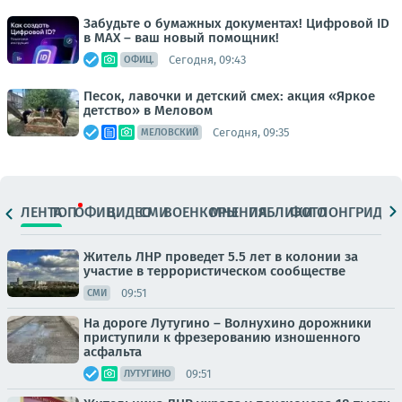
Забудьте о бумажных документах! Цифровой ID
в MAX – ваш новый помощник!
Сегодня, 09:43
ОФИЦ.
Песок, лавочки и детский смех: акция «Яркое
детство» в Меловом
Сегодня, 09:35
МЕЛОВСКИЙ
ЛЕНТА
ТОП
ОФИЦ.
ВИДЕО
СМИ
ВОЕНКОРЫ
МНЕНИЯ
ПАБЛИКИ
ФОТО
ЛОНГРИДЫ
Житель ЛНР проведет 5.5 лет в колонии за
участие в террористическом сообществе
09:51
СМИ
На дороге Лутугино – Волнухино дорожники
приступили к фрезерованию изношенного
асфальта
09:51
ЛУТУГИНО