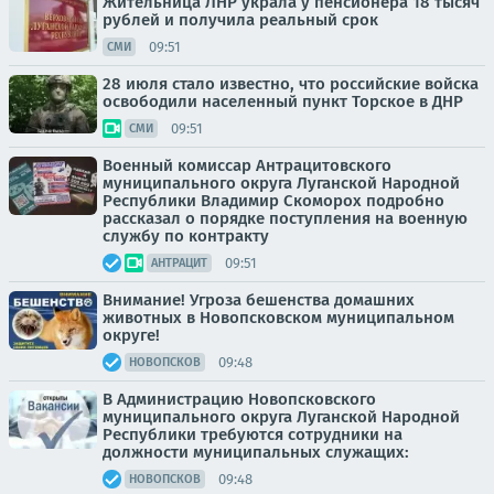
Жительница ЛНР украла у пенсионера 18 тысяч
рублей и получила реальный срок
09:51
СМИ
28 июля стало известно, что российские войска
освободили населенный пункт Торское в ДНР
09:51
СМИ
Военный комиссар Антрацитовского
муниципального округа Луганской Народной
Республики Владимир Скоморох подробно
рассказал о порядке поступления на военную
службу по контракту
09:51
АНТРАЦИТ
Внимание! Угроза бешенства домашних
животных в Новопсковском муниципальном
округе!
09:48
НОВОПСКОВ
В Администрацию Новопсковского
муниципального округа Луганской Народной
Республики требуются сотрудники на
должности муниципальных служащих:
09:48
НОВОПСКОВ