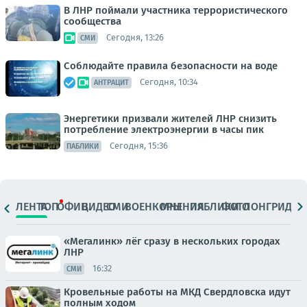
В ЛНР поймали участника террористического
сообщества
Сегодня, 13:26
СМИ
Соблюдайте правила безопасности на воде
Сегодня, 10:34
АНТРАЦИТ
Энергетики призвали жителей ЛНР снизить
потребление электроэнергии в часы пик
Сегодня, 15:36
ПАБЛИКИ
ЛЕНТА
ТОП
ОФИЦ.
ВИДЕО
СМИ
ВОЕНКОРЫ
МНЕНИЯ
ПАБЛИКИ
ФОТО
ЛОНГРИДЫ
«Мегалинк» лёг сразу в нескольких городах
ЛНР
16:32
СМИ
Кровельные работы на МКД Свердловска идут
полным ходом