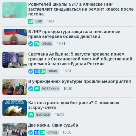
Родителей школы №17 в Алчевске ЛНР
заставляют скидываться на ремонт класса после
потопа
16:31
СМИ
В ЛНР прокуратура защитила пенсионные
права ветерана боевых действий
16:31
ОФИЦ.
Светлана Алёшина: 5 августа провела прием
граждан в Стахановской местной общественной
приемной партии «Единая Россия»
16:31
ОФИЦ.
В учреждениях культуры прошли мероприятия
16:30
РОВЕНЬКИ
Как построить дом без риска? С помощью
эскроу-счёта
16:30
ПАБЛИКИ
Две каски. Одна судьба
16:30
ОФИЦ.