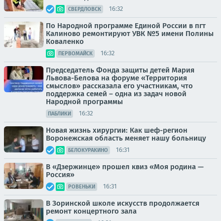
16:32
СВЕРДЛОВСК
По Народной программе Единой России в пгт
Калиново ремонтируют УВК №5 имени Полины
Коваленко
16:32
ПЕРВОМАЙСК
Председатель Фонда защиты детей Мария
Львова-Белова на форуме «Территория
смыслов» рассказала его участникам, что
поддержка семей – одна из задач новой
Народной программы
16:32
ПАБЛИКИ
Новая жизнь хирургии: Как шеф-регион
Воронежская область меняет нашу больницу
16:31
БЕЛОКУРАКИНО
В «Дзержинце» прошел квиз «Моя родина —
Россия»
16:31
РОВЕНЬКИ
В Зоринской школе искусств продолжается
ремонт концертного зала