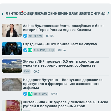
ЛЕНТА
ТОП
ОФИЦ.
ВИДЕО
СМИ
ВОЕНКОРЫ
МНЕНИЯ
ПАБЛИКИ
ФОТО
ЛОНГРИДЫ
Алёна Лумеровская: Элита, рождённая в бою:
история Героя России Андрея Козлова
09:54
ЛУТУГИНО
Отряд «БАРС-ЛНР» приглашает на службу
09:54
СЕВЕРОДОНЕЦК
Житель ЛНР проведет 5.5 лет в колонии за
участие в террористическом сообществе
09:51
СМИ
На дороге Лутугино – Волнухино дорожники
приступили к фрезерованию изношенного
асфальта
09:51
ЛУТУГИНО
Жительница ЛНР украла у пенсионера 18 тысяч
рублей и получила реальный срок