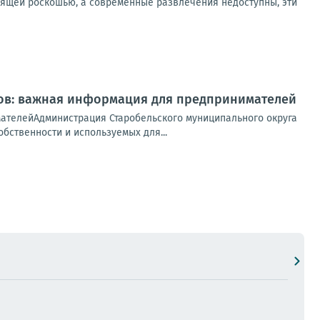
оящей роскошью, а современные развлечения недоступны, эти
ов: важная информация для предпринимателей
ателейАдминистрация Старобельского муниципального округа
бственности и используемых для...