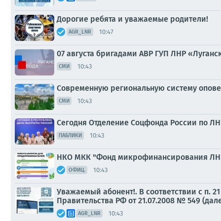
Дорогие ребята и уважаемые родители!
10:47
AGR_LNR
07 августа бригадами АВР ГУП ЛНР «Луган
10:43
СМИ
Современную региональную систему опове
10:43
СМИ
Сегодня Отделение Соцфонда России по ЛН
10:43
ПАБЛИКИ
НКО МКК "Фонд микрофинансирования ЛНР"
10:43
ОФИЦ.
Уважаемый абонент!. В соответствии с п.
Правительства РФ от 21.07.2008 № 549 (дал
10:43
AGR_LNR