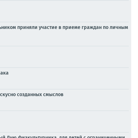
льником приняли участие в приеме граждан по личным
мака
искусно созданных смыслов
ный Дню физкультурника, для детей с ограниченными