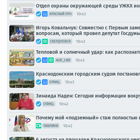
Отдел охраны окружающей среды УЖКХ ин
10:43
КРАСНЫЙ ЛУЧ
Игорь Ковальчук: Совместно с Первым зам
вопросам, который провел депутат Госдумы 
10:43
СВЕРДЛОВСК
Тепловой и солнечный удар: как распознат
10:43
AGR_LNR
Краснодонским городским судом постанов
10:43
ОФИЦ.
Зинаида Наден: Сегодня информации вокруг
10:42
ОФИЦ.
Почему мой «подземный» стаж полностью 
10:42
ПАБЛИКИ
6 августа на площадке Краснодонского це