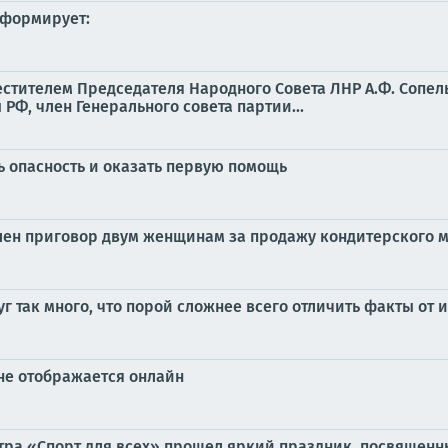
формирует:
естителем Председателя Народного Совета ЛНР А.Ф. Сопе
РФ, член Генерального совета партии...
ь опасность и оказать первую помощь
лен приговор двум женщинам за продажу кондитерского 
 так много, что порой сложнее всего отличить факты от 
не отображается онлайн
нтра «Спорт для всех» прошел яркий праздник, посвящен