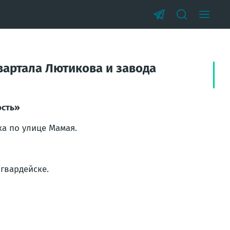
вартала Лютикова и завода
ость»
а по улице Мамая.
огвардейске.