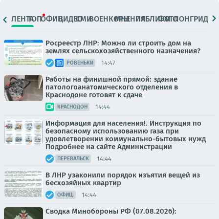
ЛЕНТА
ТОП
ОФИЦ.
ВИДЕО
СМИ
ВОЕНКОРЫ
МНЕНИЯ
ПАБЛИКИ
ФОТО
ЛОНГРИДЫ
Росреестр ЛНР: Можно ли строить дом на
землях сельскохозяйственного назначения?
14:47
РОВЕНЬКИ
Работы на финишной прямой: здание
патологоанатомического отделения в
Краснодоне готовят к сдаче
14:44
КРАСНОДОН
Информация для населения!. Инструкция по
безопасному использованию газа при
удовлетворении коммунально-бытовых нужд
Подробнее на сайте Администрации
14:44
ПЕРЕВАЛЬСК
В ЛНР узаконили порядок изъятия вещей из
бесхозяйных квартир
14:44
ОФИЦ.
Сводка Минобороны РФ (07.08.2026):