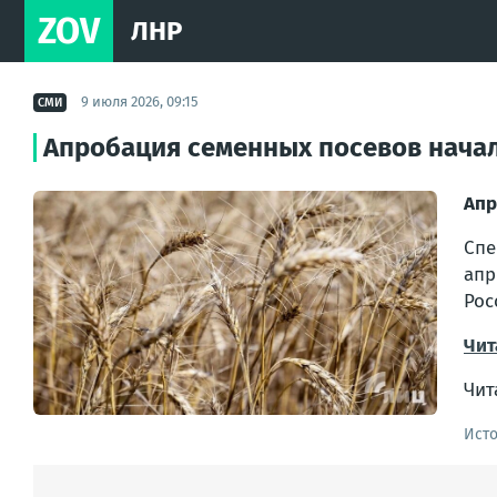
ZOV
ЛНР
9 июля 2026, 09:15
СМИ
Апробация семенных посевов начал
Апр
Спе
ап
Рос
Чит
Чит
Ист