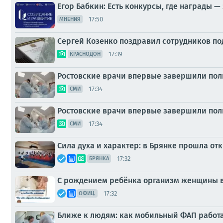
Егор Бабкин: Есть конкурсы, где награды —
17:50
МНЕНИЯ
Сергей Козенко поздравил сотрудников п
17:39
КРАСНОДОН
Ростовские врачи впервые завершили пол
17:34
СМИ
Ростовские врачи впервые завершили пол
17:34
СМИ
Сила духа и характер: в Брянке прошла от
17:32
БРЯНКА
С рождением ребёнка организм женщины вс
17:32
ОФИЦ.
Ближе к людям: как мобильный ФАП работа