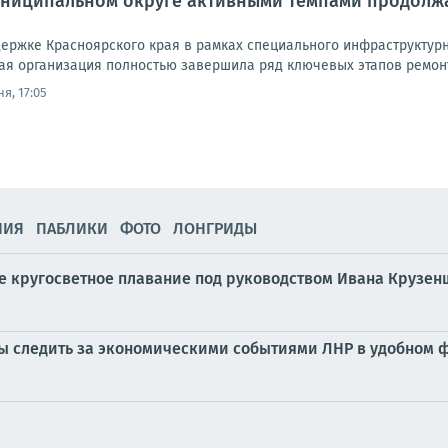
униципальном округе активными темпами продолжа
держке Красноярского края в рамках специального инфраструктурн
я организация полностью завершила ряд ключевых этапов ремонта:
я, 17:05
НИЯ
ПАБЛИКИ
ФОТО
ЛОНГРИДЫ
кое кругосветное плавание под руководством Ивана Крузе
бы следить за экономическими событиями ЛНР в удобном ф