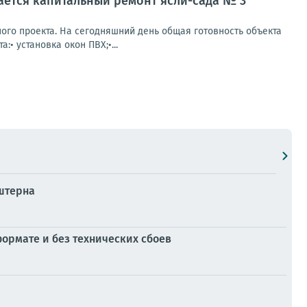
ется капитальный ремонт ясли-сада № 3
ого проекта. На сегодняшний день общая готовность объекта
• установка окон ПВХ;•...
нштерна
ормате и без технических сбоев