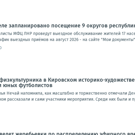
еле запланировано посещение 9 округов республ
циалисты МФЦ ЛНР проведут выездное обслуживание жителей 17 нас
афик выездных приёмов на август 2026 - на сайте "Мои документы"
0
физкультурника в Кировском историко-художеств
и юных футболистов
лья Нечай напомнила, как масштабно и торжественно отмечали Ден
ром рассказали и сами участники мероприятия. Среди них были и 
ведет жеребьевки по распределению эфирного вре