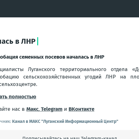
ась в ЛНР
обация семенных посевов началась в ЛНР
циалисты Луганского территориального отдела «Д
робацию сельскохозяйственных угодий ЛНР на пл
сельхозцентре.
ать полностью
айте нас в
Макс
,
Telegram
и
ВКонтакте
очник:
Канал в МАКС "Луганский Информационный Центр"
Подписывайтесь на наш Telegram-канал