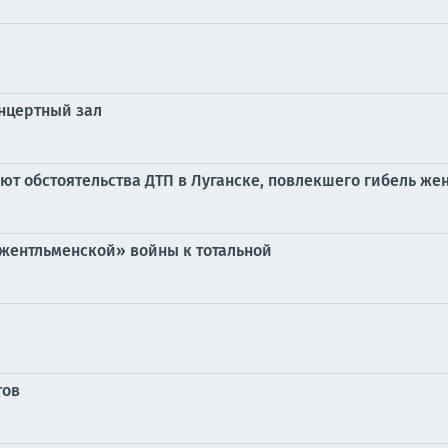
нцертный зал
ют обстоятельства ДТП в Луганске, повлекшего гибель ж
жентльменской» войны к тотальной
тов