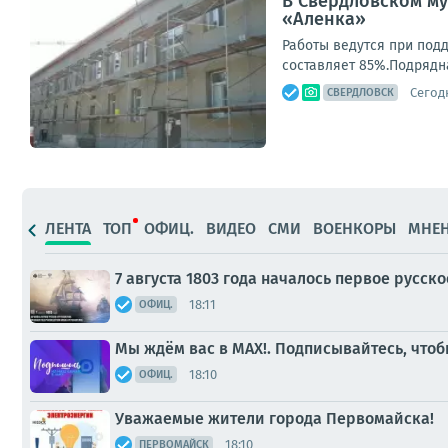
В Свердловском м
«Аленка»
Работы ведутся при под
составляет 85%.Подрядна
Сегодн
СВЕРДЛОВСК
ЛЕНТА
ТОП
ОФИЦ.
ВИДЕО
СМИ
ВОЕНКОРЫ
МНЕ
7 августа 1803 года началось первое русс
18:11
ОФИЦ.
Мы ждём вас в МАХ!. Подписывайтесь, что
18:10
ОФИЦ.
Уважаемые жители города Первомайска!
18:10
ПЕРВОМАЙСК