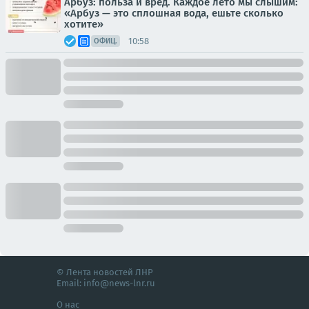
Арбуз: польза и вред. Каждое лето мы слышим:
«Арбуз — это сплошная вода, ешьте сколько
хотите»
10:58
ОФИЦ.
© Лента новостей ЛНР
Email:
info@news-lnr.ru
О нас