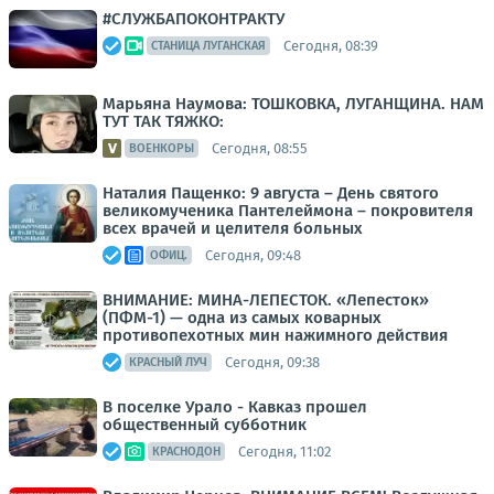
#СЛУЖБАПОКОНТРАКТУ
Сегодня, 08:39
СТАНИЦА ЛУГАНСКАЯ
Марьяна Наумова: ТОШКОВКА, ЛУГАНЩИНА. НАМ
ТУТ ТАК ТЯЖКО:
Сегодня, 08:55
ВОЕНКОРЫ
Наталия Пащенко: 9 августа – День святого
великомученика Пантелеймона – покровителя
всех врачей и целителя больных
Сегодня, 09:48
ОФИЦ.
ВНИМАНИЕ: МИНА-ЛЕПЕСТОК. «Лепесток»
(ПФМ-1) — одна из самых коварных
противопехотных мин нажимного действия
Сегодня, 09:38
КРАСНЫЙ ЛУЧ
В поселке Урало - Кавказ прошел
общественный субботник
Сегодня, 11:02
КРАСНОДОН