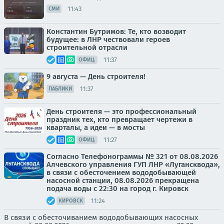
11:43
СМИ
Константин Бутримов: Те, кто возводит
будущее: в ЛНР чествовали героев
строительной отрасли
11:37
ОФИЦ.
9 августа — День строителя!
11:37
ПАБЛИКИ
День строителя — это профессиональный
праздник тех, кто превращает чертежи в
кварталы, а идеи — в мосты
11:27
ОФИЦ.
Согласно Телефонограммы № 321 от 08.08.2026
Алчевского управления ГУП ЛНР «Лугансквода»,
в связи с обесточением вододобывающей
насосной станции, 08.08.2026 прекращена
подача воды с 22:30 на город г. Кировск
11:24
КИРОВСК
В связи с обесточиванием вододобывающих насосных