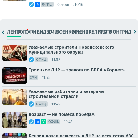
Сегодня, 10:16
ОФИЦ.
ЛЕНТА
ТОП
ОФИЦ.
ВИДЕО
СМИ
ВОЕНКОРЫ
МНЕНИЯ
ПАБЛИКИ
ФОТО
ЛОНГРИДЫ
Уважаемые строители Новопсковского
муниципального округа!
11:52
ОФИЦ.
Троицкое ЛНР — тревога по БПЛА «Хорнет»
11:45
СМИ
Уважаемые работники и ветераны
строительной отрасли!
11:45
ОФИЦ.
Возраст — не помеха победам!
11:43
ОФИЦ.
Бензин начал дешеветь в ЛНР на всех сетях АЗС