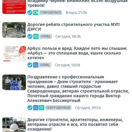
Владимир Чернев: ВНИМАНИЕ ВСЕМ! Воздушная
тревога!
Вчера, 21:04
СТАРОБЕЛЬСК
Дорогие ребята строительного участка МУП
ДЭРСУ!
Сегодня, 08:36
ОФИЦ.
Арбуз: польза и вред. Каждое лето мы слышим:
«Арбуз — это сплошная вода, ешьте сколько
хотите»
Сегодня, 10:58
ОФИЦ.
Поздравление с профессиональным
праздником – Днем строителя - принимает
человек, давно ставший гордостью
Северодонецка, ветеран строительной отрасли,
Почетный гражданин нашего города Виктор
Алексеевич Бессмертный
Сегодня, 09:54
СЕВЕРОДОНЕЦК
Дорогие строители, архитекторы, инженеры,
ветераны отрасли и все, кто посвятил себя
созиданию!