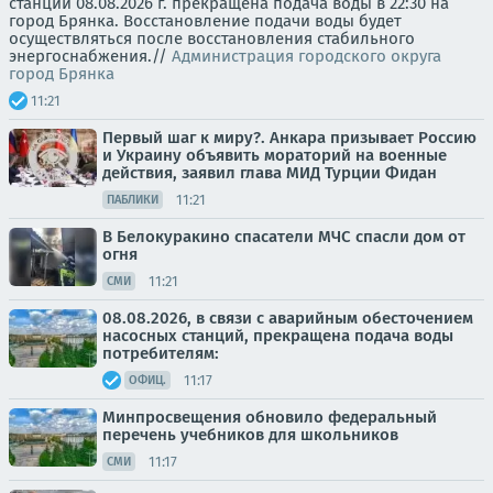
станций 08.08.2026 г. прекращена подача воды в 22:30 на
город Брянка. Восстановление подачи воды будет
осуществляться после восстановления стабильного
энергоснабжения.//
Администрация городского округа
город Брянка
11:21
Первый шаг к миру?. Анкара призывает Россию
и Украину объявить мораторий на военные
действия, заявил глава МИД Турции Фидан
11:21
ПАБЛИКИ
В Белокуракино спасатели МЧС спасли дом от
огня
11:21
СМИ
08.08.2026, в связи с аварийным обесточением
насосных станций, прекращена подача воды
потребителям:
11:17
ОФИЦ.
Минпросвещения обновило федеральный
перечень учебников для школьников
11:17
СМИ