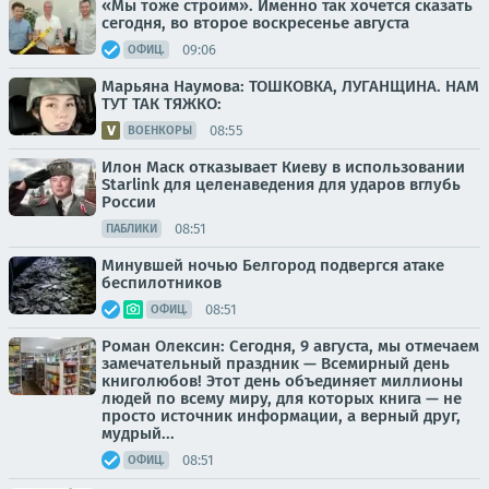
«Мы тоже строим». Именно так хочется сказать
сегодня, во второе воскресенье августа
09:06
ОФИЦ.
Марьяна Наумова: ТОШКОВКА, ЛУГАНЩИНА. НАМ
ТУТ ТАК ТЯЖКО:
08:55
ВОЕНКОРЫ
Илон Маск отказывает Киеву в использовании
Starlink для целенаведения для ударов вглубь
России
08:51
ПАБЛИКИ
Минувшей ночью Белгород подвергся атаке
беспилотников
08:51
ОФИЦ.
Роман Олексин: Сегодня, 9 августа, мы отмечаем
замечательный праздник — Всемирный день
книголюбов! Этот день объединяет миллионы
людей по всему миру, для которых книга — не
просто источник информации, а верный друг,
мудрый...
08:51
ОФИЦ.