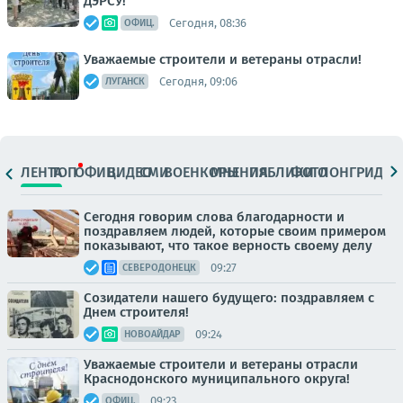
ДЭРСУ!
Сегодня, 08:36
ОФИЦ.
Уважаемые строители и ветераны отрасли!
Сегодня, 09:06
ЛУГАНСК
ЛЕНТА
ТОП
ОФИЦ.
ВИДЕО
СМИ
ВОЕНКОРЫ
МНЕНИЯ
ПАБЛИКИ
ФОТО
ЛОНГРИДЫ
Сегодня говорим слова благодарности и
поздравляем людей, которые своим примером
показывают, что такое верность своему делу
09:27
СЕВЕРОДОНЕЦК
Созидатели нашего будущего: поздравляем с
Днем строителя!
09:24
НОВОАЙДАР
Уважаемые строители и ветераны отрасли
Краснодонского муниципального округа!
09:23
ОФИЦ.