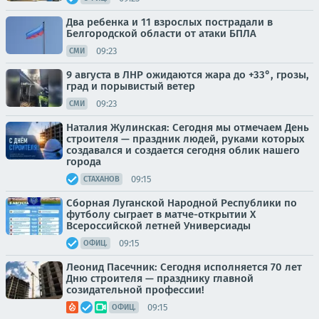
Два ребенка и 11 взрослых пострадали в
Белгородской области от атаки БПЛА
09:23
СМИ
9 августа в ЛНР ожидаются жара до +33°, грозы,
град и порывистый ветер
09:23
СМИ
Наталия Жулинская: Сегодня мы отмечаем День
строителя — праздник людей, руками которых
создавался и создается сегодня облик нашего
города
09:15
СТАХАНОВ
Сборная Луганской Народной Республики по
футболу сыграет в матче-открытии Х
Всероссийской летней Универсиады
09:15
ОФИЦ.
Леонид Пасечник: Сегодня исполняется 70 лет
Дню строителя — празднику главной
созидательной профессии!
09:15
ОФИЦ.