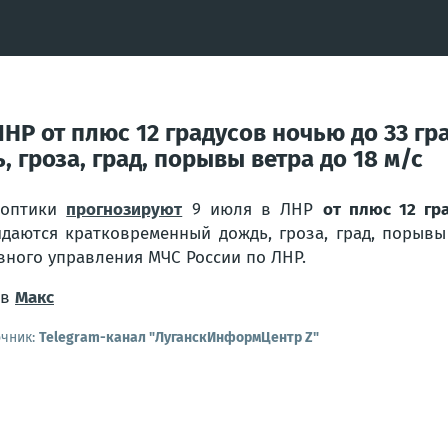
НР от плюс 12 градусов ночью до 33 гр
гроза, град, порывы ветра до 18 м/с
ноптики
прогнозируют
9 июля в ЛНР
от плюс 12 гр
даются кратковременный дождь, гроза, град, порывы
вного управления МЧС России по ЛНР.
 в
Макс
очник:
Telegram-канал "ЛуганскИнформЦентр Z"