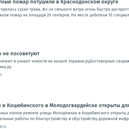
ный пожар потушили в Краснодонском округе
орелась сухая трава. Из-за сильного ветра огонь быстро распрос
али пожар на площади 20 гектаров. На месте работали 10 специали
о не посоветуют
читают и узнают новости на канале Украина.руДостоверные сводк
ина.ру
05
 и Коцюбинского в Молодогвардейске открыты дл
ных этапов ремонта улицы Молодёжная и Коцюбинского открыты дл
льные работы по благоустройству и обустройству дорожной инфра
8:24