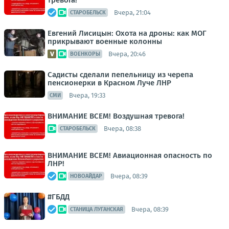
тревога!
Вчера, 21:04
СТАРОБЕЛЬСК
Евгений Лисицын: Охота на дроны: как МОГ
прикрывают военные колонны
Вчера, 20:46
ВОЕНКОРЫ
Садисты сделали пепельницу из черепа
пенсионерки в Красном Луче ЛНР
Вчера, 19:33
СМИ
ВНИМАНИЕ ВСЕМ! Воздушная тревога!
Вчера, 08:38
СТАРОБЕЛЬСК
ВНИМАНИЕ ВСЕМ! Авиационная опасность по
ЛНР!
Вчера, 08:39
НОВОАЙДАР
#ГБДД
Вчера, 08:39
СТАНИЦА ЛУГАНСКАЯ