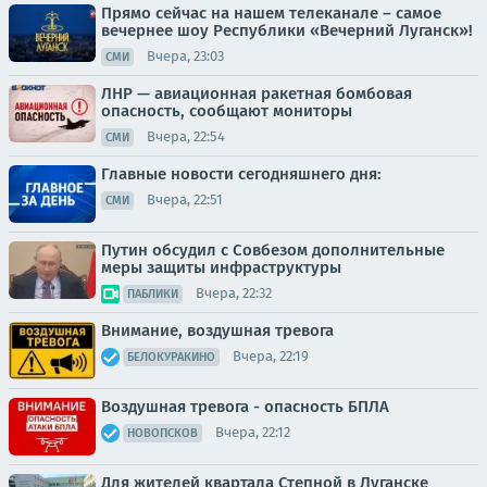
Прямо сейчас на нашем телеканале – самое
вечернее шоу Республики «Вечерний Луганск»!
Вчера, 23:03
СМИ
ЛНР — авиационная ракетная бомбовая
опасность, сообщают мониторы
Вчера, 22:54
СМИ
Главные новости сегодняшнего дня:
Вчера, 22:51
СМИ
Путин обсудил с Совбезом дополнительные
меры защиты инфраструктуры
Вчера, 22:32
ПАБЛИКИ
Внимание, воздушная тревога
Вчера, 22:19
БЕЛОКУРАКИНО
Воздушная тревога - опасность БПЛА
Вчера, 22:12
НОВОПСКОВ
Для жителей квартала Степной в Луганске