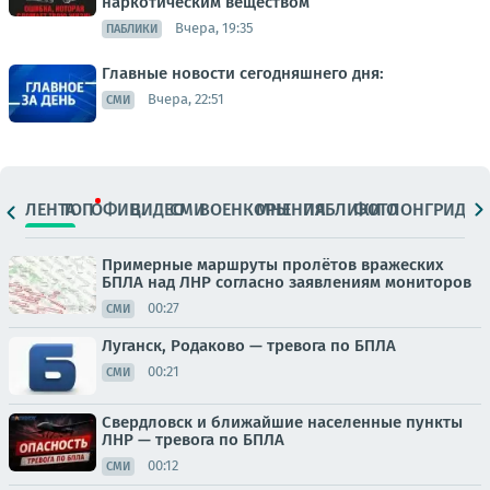
наркотическим веществом
Вчера, 19:35
ПАБЛИКИ
Главные новости сегодняшнего дня:
Вчера, 22:51
СМИ
ЛЕНТА
ТОП
ОФИЦ.
ВИДЕО
СМИ
ВОЕНКОРЫ
МНЕНИЯ
ПАБЛИКИ
ФОТО
ЛОНГРИДЫ
Примерные маршруты пролётов вражеских
БПЛА над ЛНР согласно заявлениям мониторов
00:27
СМИ
Луганск, Родаково — тревога по БПЛА
00:21
СМИ
Свердловск и ближайшие населенные пункты
ЛНР — тревога по БПЛА
00:12
СМИ