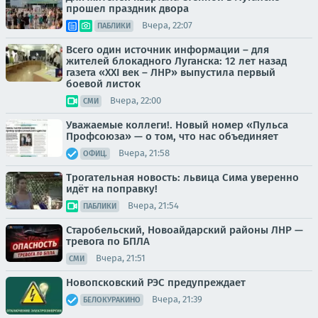
прошел праздник двора
Вчера, 22:07
ПАБЛИКИ
Всего один источник информации – для
жителей блокадного Луганска: 12 лет назад
газета «XXI век – ЛНР» выпустила первый
боевой листок
Вчера, 22:00
СМИ
Уважаемые коллеги!. Новый номер «Пульса
Профсоюза» — о том, что нас объединяет
Вчера, 21:58
ОФИЦ.
Трогательная новость: львица Сима уверенно
идёт на поправку!
Вчера, 21:54
ПАБЛИКИ
Старобельский, Новоайдарский районы ЛНР —
тревога по БПЛА
Вчера, 21:51
СМИ
Новопсковский РЭС предупреждает
Вчера, 21:39
БЕЛОКУРАКИНО