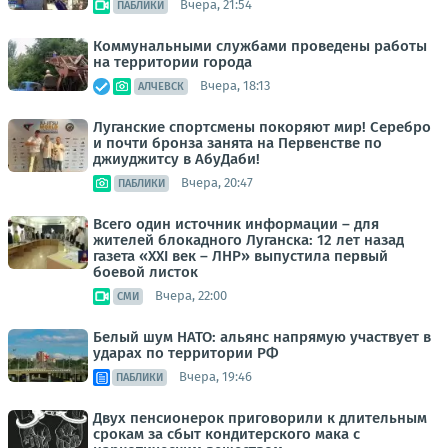
Вчера, 21:54
ПАБЛИКИ
Коммунальными службами проведены работы
на территории города
Вчера, 18:13
АЛЧЕВСК
Луганские спортсмены покоряют мир! Серебро
и почти бронза занята на Первенстве по
джиуджитсу в АбуДаби!
Вчера, 20:47
ПАБЛИКИ
Всего один источник информации – для
жителей блокадного Луганска: 12 лет назад
газета «XXI век – ЛНР» выпустила первый
боевой листок
Вчера, 22:00
СМИ
Белый шум НАТО: альянс напрямую участвует в
ударах по территории РФ
Вчера, 19:46
ПАБЛИКИ
Двух пенсионерок приговорили к длительным
срокам за сбыт кондитерского мака с