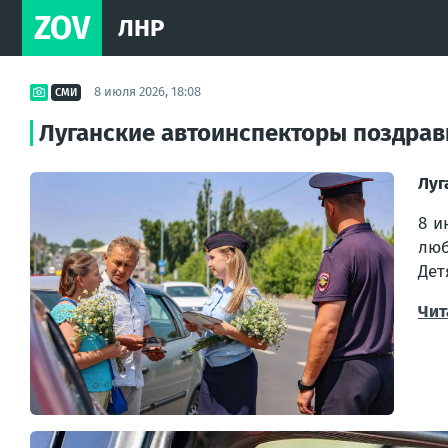
ZOV
ЛНР
8 июля 2026, 18:08
СМИ
Луганские автоинспекторы поздрав
Луг
8 и
люб
Дет
Чит