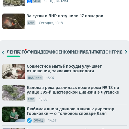
Сегодня, 12:41
СМИ
За сутки в ЛНР потушили 17 пожаров
Сегодня, 13:18
СМИ
ЛЕНТА
ТОП
ОФИЦ.
ВИДЕО
СМИ
ВОЕНКОРЫ
МНЕНИЯ
ПАБЛИКИ
ФОТО
ЛОНГРИДЫ
Совместное мытьё посуды улучшает
отношения, заявляют психологи
15:07
ПАБЛИКИ
Каловая река разлилась возле дома № 18 по
улице 395-й Шахтерской Дивизии в Луганске
15:03
СМИ
Любимая книга длиною в жизнь: директор
Горьковки — о Толковом словаре Даля
14:57
ОФИЦ.