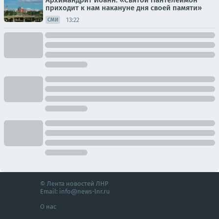
Архимандрит Иоанн: «Святой Пантелеимон
приходит к нам накануне дня своей памяти»
13:22
СМИ
© Лента новостей ЛНР
Email:
info@news-lnr.ru
О нас