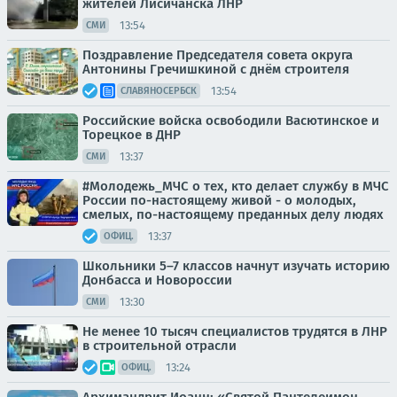
жителей Лисичанска ЛНР
13:54
СМИ
Поздравление Председателя совета округа
Антонины Гречишкиной с днём строителя
13:54
СЛАВЯНОСЕРБСК
Российские войска освободили Васютинское и
Торецкое в ДНР
13:37
СМИ
#Молодежь_МЧС о тех, кто делает службу в МЧС
России по-настоящему живой - о молодых,
смелых, по-настоящему преданных делу людях
13:37
ОФИЦ.
Школьники 5–7 классов начнут изучать историю
Донбасса и Новороссии
13:30
СМИ
Не менее 10 тысяч специалистов трудятся в ЛНР
в строительной отрасли
13:24
ОФИЦ.