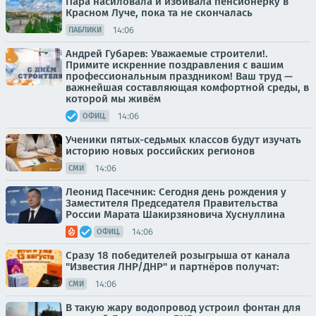
Пара насиловала и избивала пенсионерку в
Красном Луче, пока та не скончалась
14:06
ПАБЛИКИ
Андрей Губарев: Уважаемые строители!.
Примите искренние поздравления с вашим
профессиональным праздником! Ваш труд —
важнейшая составляющая комфортной среды, в
которой мы живём
14:06
ОФИЦ.
Ученики пятых-седьмых классов будут изучать
историю новых российских регионов
14:06
СМИ
Леонид Пасечник: Сегодня день рождения у
Заместителя Председателя Правительства
России Марата Шакирзяновича Хуснуллина
14:06
ОФИЦ.
Сразу 18 победителей розыгрыша от канала
"Известия ЛНР/ДНР" и партнёров получат:
14:06
СМИ
В такую жару водопровод устроил фонтан для