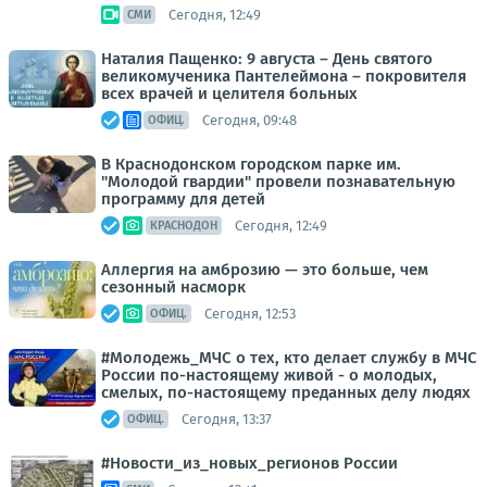
Сегодня, 12:49
СМИ
Наталия Пащенко: 9 августа – День святого
великомученика Пантелеймона – покровителя
всех врачей и целителя больных
Сегодня, 09:48
ОФИЦ.
В Краснодонском городском парке им.
"Молодой гвардии" провели познавательную
программу для детей
Сегодня, 12:49
КРАСНОДОН
Аллергия на амброзию — это больше, чем
сезонный насморк
Сегодня, 12:53
ОФИЦ.
#Молодежь_МЧС о тех, кто делает службу в МЧС
России по-настоящему живой - о молодых,
смелых, по-настоящему преданных делу людях
Сегодня, 13:37
ОФИЦ.
#Новости_из_новых_регионов России