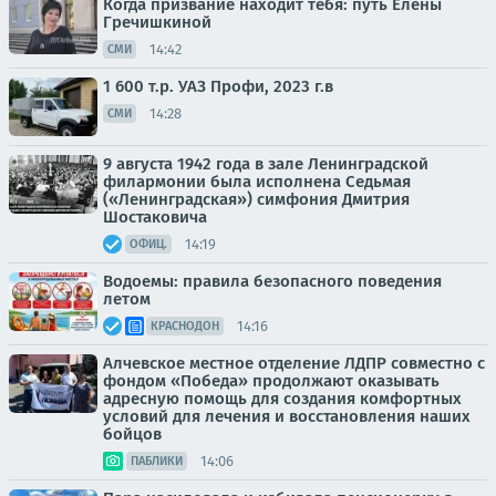
Когда призвание находит тебя: путь Елены
Гречишкиной
14:42
СМИ
1 600 т.р. УАЗ Профи, 2023 г.в
14:28
СМИ
9 августа 1942 года в зале Ленинградской
филармонии была исполнена Седьмая
(«Ленинградская») симфония Дмитрия
Шостаковича
14:19
ОФИЦ.
Водоемы: правила безопасного поведения
летом
14:16
КРАСНОДОН
Алчевское местное отделение ЛДПР совместно с
фондом «Победа» продолжают оказывать
адресную помощь для создания комфортных
условий для лечения и восстановления наших
бойцов
14:06
ПАБЛИКИ