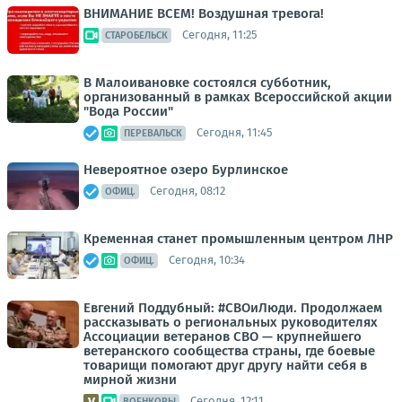
ВНИМАНИЕ ВСЕМ! Воздушная тревога!
Сегодня, 11:25
СТАРОБЕЛЬСК
В Малоивановке состоялся субботник,
организованный в рамках Всероссийской акции
"Вода России"
Сегодня, 11:45
ПЕРЕВАЛЬСК
Невероятное озеро Бурлинское
Сегодня, 08:12
ОФИЦ.
Кременная станет промышленным центром ЛНР
Сегодня, 10:34
ОФИЦ.
Евгений Поддубный: #СВОиЛюди. Продолжаем
рассказывать о региональных руководителях
Ассоциации ветеранов СВО — крупнейшего
ветеранского сообщества страны, где боевые
товарищи помогают друг другу найти себя в
мирной жизни
Сегодня, 12:11
ВОЕНКОРЫ