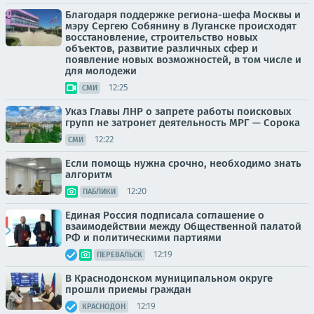
Благодаря поддержке региона-шефа Москвы и
мэру Сергею Собянину в Луганске происходят
восстановление, строительство новых
объектов, развитие различных сфер и
появление новых возможностей, в том числе и
для молодежи
12:25
СМИ
Указ Главы ЛНР о запрете работы поисковых
групп не затронет деятельность МРГ — Сорока
12:22
СМИ
Если помощь нужна срочно, необходимо знать
алгоритм
12:20
ПАБЛИКИ
Единая Россия подписала соглашение о
взаимодействии между Общественной палатой
РФ и политическими партиями
12:19
ПЕРЕВАЛЬСК
В Краснодонском муниципальном округе
прошли приемы граждан
12:19
КРАСНОДОН