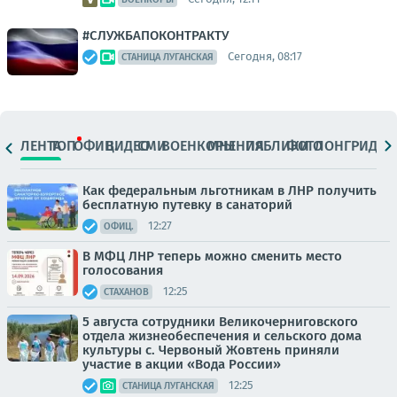
#СЛУЖБАПОКОНТРАКТУ
Сегодня, 08:17
СТАНИЦА ЛУГАНСКАЯ
ЛЕНТА
ТОП
ОФИЦ.
ВИДЕО
СМИ
ВОЕНКОРЫ
МНЕНИЯ
ПАБЛИКИ
ФОТО
ЛОНГРИДЫ
Как федеральным льготникам в ЛНР получить
бесплатную путевку в санаторий
12:27
ОФИЦ.
В МФЦ ЛНР теперь можно сменить место
голосования
12:25
СТАХАНОВ
5 августа сотрудники Великочерниговского
отдела жизнеобеспечения и сельского дома
культуры с. Червоный Жовтень приняли
участие в акции «Вода России»
12:25
СТАНИЦА ЛУГАНСКАЯ