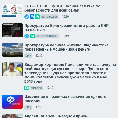
ГАЗ — ЭТО НЕ ШУТКИ: Полная памятка по
безопасности для всей семьи
12:19
БЕЛОВОДСК
Прокуратура Белокуракинского района ЛНР
разъясняет
12:19
БЕЛОКУРАКИНО
Прокуратура вернула жителю Владивостока
переведенные мошенникам деньги
12:19
СМИ
Владимир Корнилов: Прислали мне ссылочку на
любопытную дискуссию в эфире Луганского
телевидения, куда нас пригласили вместе с
моим коллегой Александром Чаленко в мае
2013 года
12:19
МНЕНИЯ
Изменения в правилах назначения единого
пособия
12:13
СМИ
Андрей Губарев: Выездной приём: