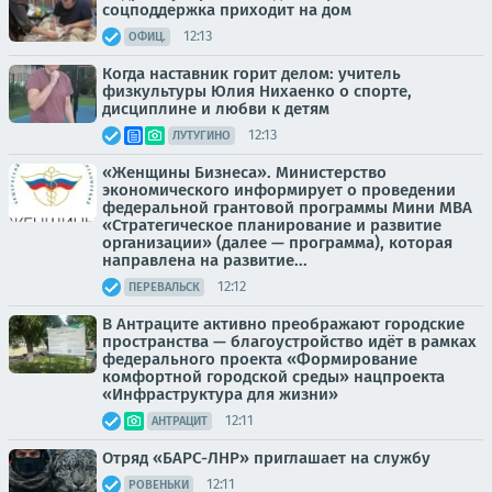
соцподдержка приходит на дом
12:13
ОФИЦ.
Когда наставник горит делом: учитель
физкультуры Юлия Нихаенко о спорте,
дисциплине и любви к детям
12:13
ЛУТУГИНО
«Женщины Бизнеса». Министерство
экономического информирует о проведении
федеральной грантовой программы Мини MBA
«Стратегическое планирование и развитие
организации» (далее — программа), которая
направлена на развитие...
12:12
ПЕРЕВАЛЬСК
В Антраците активно преображают городские
пространства — благоустройство идёт в рамках
федерального проекта «Формирование
комфортной городской среды» нацпроекта
«Инфраструктура для жизни»
12:11
АНТРАЦИТ
Отряд «БАРС-ЛНР» приглашает на службу
12:11
РОВЕНЬКИ