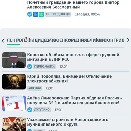
Почетный гражданин нашего города Виктор
Алексеевич Бессмертный
Сегодня, 09:54
СЕВЕРОДОНЕЦК
ЛЕНТА
ТОП
ОФИЦ.
ВИДЕО
СМИ
ВОЕНКОРЫ
МНЕНИЯ
ПАБЛИКИ
ФОТО
ЛОНГРИДЫ
Коротко об обязанностях в сфере трудовой
миграции в ЛНР РФ:
12:01
ПЕРВОМАЙСК
Юрий Подоляка: Внимание! Отключение
электроснабжения!
12:01
МНЕНИЯ
Алёна Лумеровская: Партия «Единая Россия»
получила № 1 в избирательном бюллетене!
12:01
ЛУТУГИНО
Уважаемые строители Новопсковского
муниципального округа!