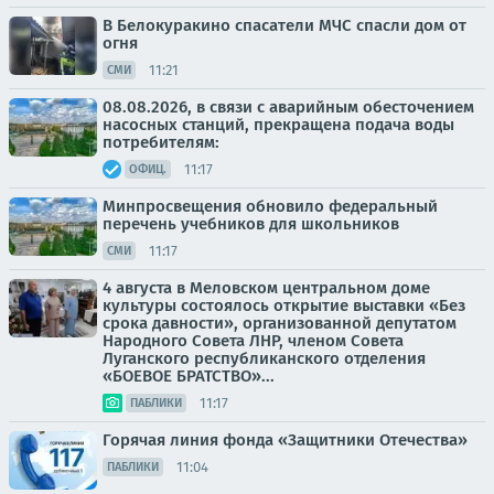
В Белокуракино спасатели МЧС спасли дом от
огня
11:21
СМИ
08.08.2026, в связи с аварийным обесточением
насосных станций, прекращена подача воды
потребителям:
11:17
ОФИЦ.
Минпросвещения обновило федеральный
перечень учебников для школьников
11:17
СМИ
4 августа в Меловском центральном доме
культуры состоялось открытие выставки «Без
срока давности», организованной депутатом
Народного Совета ЛНР, членом Совета
Луганского республиканского отделения
«БОЕВОЕ БРАТСТВО»...
11:17
ПАБЛИКИ
Горячая линия фонда «Защитники Отечества»
11:04
ПАБЛИКИ