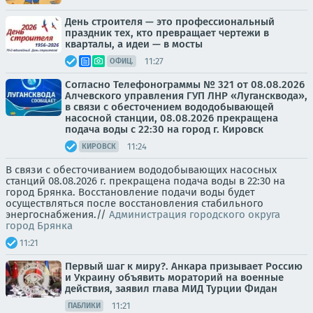
День строителя — это профессиональный
праздник тех, кто превращает чертежи в
кварталы, а идеи — в мосты
11:27
ОФИЦ.
Согласно Телефонограммы № 321 от 08.08.2026
Алчевского управления ГУП ЛНР «Лугансквода»,
в связи с обесточением вододобывающей
насосной станции, 08.08.2026 прекращена
подача воды с 22:30 на город г. Кировск
11:24
КИРОВСК
В связи с обесточиванием вододобывающих насосных
станций 08.08.2026 г. прекращена подача воды в 22:30 на
город Брянка. Восстановление подачи воды будет
осуществляться после восстановления стабильного
энергоснабжения.//
Администрация городского округа
город Брянка
11:21
Первый шаг к миру?. Анкара призывает Россию
и Украину объявить мораторий на военные
действия, заявил глава МИД Турции Фидан
11:21
ПАБЛИКИ