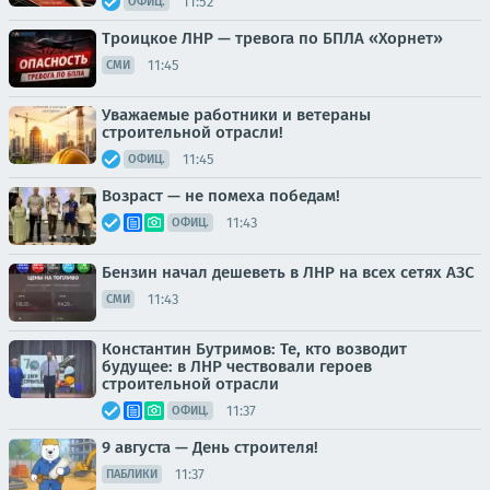
11:52
ОФИЦ.
Троицкое ЛНР — тревога по БПЛА «Хорнет»
11:45
СМИ
Уважаемые работники и ветераны
строительной отрасли!
11:45
ОФИЦ.
Возраст — не помеха победам!
11:43
ОФИЦ.
Бензин начал дешеветь в ЛНР на всех сетях АЗС
11:43
СМИ
Константин Бутримов: Те, кто возводит
будущее: в ЛНР чествовали героев
строительной отрасли
11:37
ОФИЦ.
9 августа — День строителя!
11:37
ПАБЛИКИ