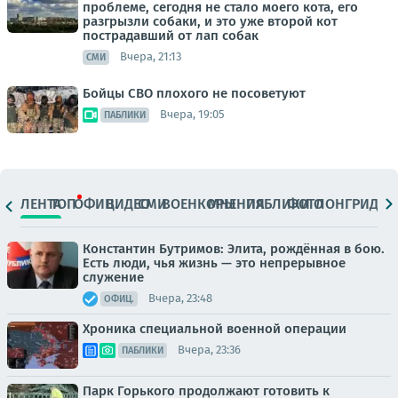
проблеме, сегодня не стало моего кота, его
разгрызли собаки, и это уже второй кот
пострадавший от лап собак
Вчера, 21:13
СМИ
Бойцы СВО плохого не посоветуют
Вчера, 19:05
ПАБЛИКИ
ЛЕНТА
ТОП
ОФИЦ.
ВИДЕО
СМИ
ВОЕНКОРЫ
МНЕНИЯ
ПАБЛИКИ
ФОТО
ЛОНГРИДЫ
Константин Бутримов: Элита, рождённая в бою.
Есть люди, чья жизнь — это непрерывное
служение
Вчера, 23:48
ОФИЦ.
Хроника специальной военной операции
Вчера, 23:36
ПАБЛИКИ
Парк Горького продолжают готовить к