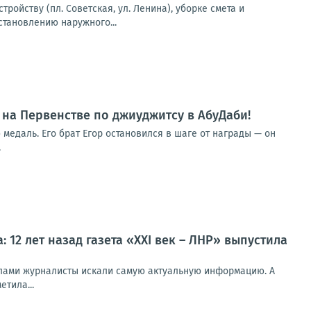
ойству (пл. Советская, ул. Ленина), уборке смета и
сстановлению наружного...
 на Первенстве по джиуджитсу в АбуДаби!
медаль. Его брат Егор остановился в шаге от награды — он
.
12 лет назад газета «XXI век – ЛНР» выпустила
релами журналисты искали самую актуальную информацию. А
тила...