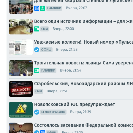
Для жителей квартала Степной в Луганске
Вчера, 22:07
ПАБЛИКИ
Всего один источник информации – для жит
Вчера, 22:00
СМИ
Уважаемые коллеги!. Новый номер «Пульса
Вчера, 21:58
ОФИЦ.
Трогательная новость: львица Сима уверенн
Вчера, 21:54
ПАБЛИКИ
Старобельский, Новоайдарский районы ЛН
Вчера, 21:51
СМИ
Новопсковский РЭС предупреждает
Вчера, 21:39
БЕЛОКУРАКИНО
Состоялось заседание Федеральной комис
Вчера, 21:29
ОФИЦ.