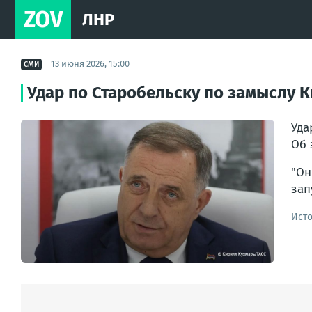
ZOV
ЛНР
13 июня 2026, 15:00
СМИ
Удар по Старобельску по замыслу К
Уда
Об 
"Он
зап
Ист