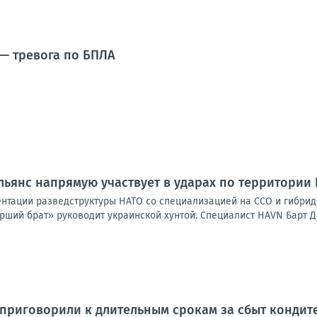
 — тревога по БПЛА
льянс напрямую участвует в ударах по территории
нтации разведструктуры НАТО со специализацией на ССО и гибридно
арший брат» руководит украинской хунтой. Специалист HAVN Барт Де
приговорили к длительным срокам за сбыт кондит