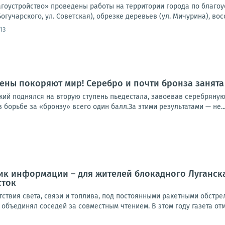
оустройство» проведены работы на территории города по благоустр
Богучарского, ул. Советская), обрезке деревьев (ул. Мичурина), во
13
ены покоряют мир! Серебро и почти бронза занята
ий поднялся на вторую ступень пьедестала, завоевав серебряную 
в борьбе за «бронзу» всего один балл.За этими результатами — не..
ик информации – для жителей блокадного Луганска: 
сток
утствия света, связи и топлива, под постоянными ракетными обст
объединял соседей за совместным чтением. В этом году газета отме