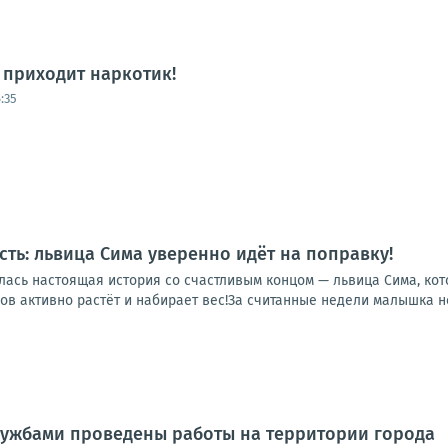
а приходит наркотик!
:35
сть: львица Сима уверенно идёт на поправку!
лась настоящая история со счастливым концом — львица Сима, кот
в активно растёт и набирает вес!За считанные недели малышка не 
ужбами проведены работы на территории города