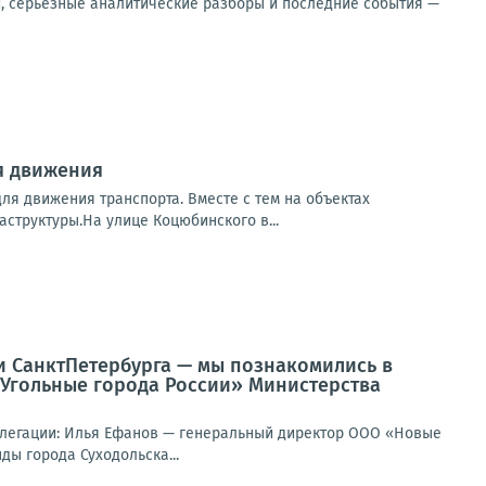
и, серьёзные аналитические разборы и последние события —
я движения
я движения транспорта. Вместе с тем на объектах
структуры.На улице Коцюбинского в...
и СанктПетербурга — мы познакомились в
Угольные города России» Министерства
делегации: Илья Ефанов — генеральный директор ООО «Новые
ы города Суходольска...