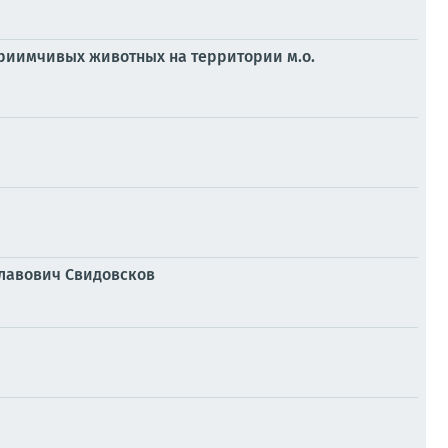
риимчивых животных на территории м.о.
славович Свидовсков