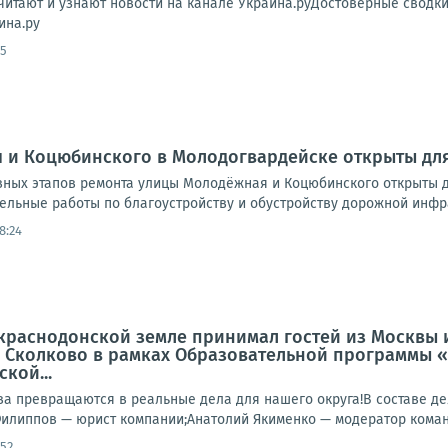
читают и узнают новости на канале Украина.руДостоверные сводк
ина.ру
05
 и Коцюбинского в Молодогвардейске открыты дл
ных этапов ремонта улицы Молодёжная и Коцюбинского открыты дл
льные работы по благоустройству и обустройству дорожной инфра
8:24
краснодонской земле принимал гостей из Москвы 
 Сколково в рамках Образовательной программы «
кой...
тва превращаются в реальные дела для нашего округа!В составе 
илиппов — юрист компании;Анатолий Якименко — модератор команд
:52