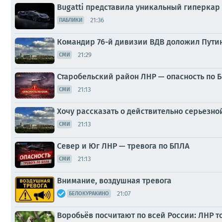
Bugatti представила уникальный гиперкар 
21:36
ПАБЛИКИ
Командир 76-й дивизии ВДВ доложил Пути
21:29
СМИ
Старобельский район ЛНР — опасность по 
21:13
СМИ
Хочу рассказать о действительно серьезной
21:13
СМИ
Север и Юг ЛНР — тревога по БПЛА
21:13
СМИ
Внимание, воздушная тревога
21:07
БЕЛОКУРАКИНО
Воробьёв посчитают по всей России: ЛНР т