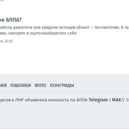
аке БПЛА?
аботы двигателя или увидели летящий объект — беспилотник. В та
ких, смотрите в карточкахБерегите себя
я, 20:32
НИЯ
ПАБЛИКИ
ФОТО
ЛОНГРИДЫ
Telegram
MAX
сурсов в ЛНР объявлена опасность по БПЛА
|
//
В