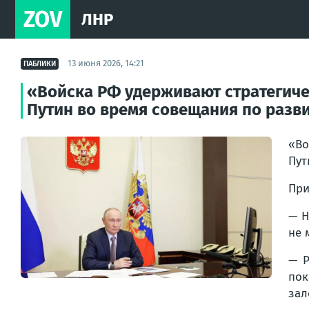
ZOV
ЛНР
13 июня 2026, 14:21
ПАБЛИКИ
«Войска РФ удерживают стратегиче
Путин во время совещания по разви
«Во
Пут
При
— Н
не 
— Р
пок
зал