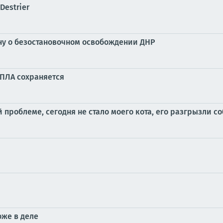
Destrier
ну о безостановочном освобождении ДНР
БПЛА сохраняется
 проблеме, сегодня не стало моего кота, его разгрызли со
оже в деле