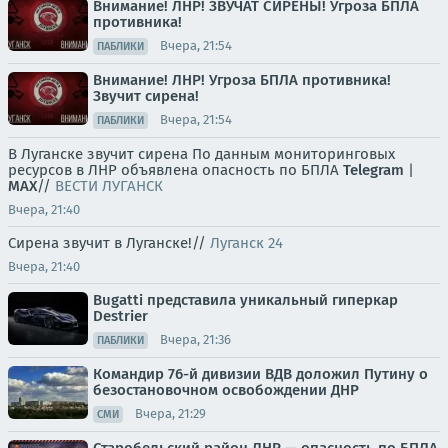
Внимание! ЛНР! ЗВУЧАТ СИРЕНЫ! Угроза БПЛА
противника!
Вчера, 21:54
ПАБЛИКИ
Внимание! ЛНР! Угроза БПЛА противника!
Звучит сирена!
Вчера, 21:54
ПАБЛИКИ
В Луганске звучит сирена По данным мониторинговых
ресурсов в ЛНР объявлена опасность по БПЛА
Telegram
|
MAX
//
ВЕСТИ ЛУГАНСК
Вчера, 21:40
Сирена звучит в Луганске!//
Луганск 24
Вчера, 21:40
Bugatti представила уникальный гиперкар
Destrier
Вчера, 21:36
ПАБЛИКИ
Командир 76-й дивизии ВДВ доложил Путину о
безостановочном освобождении ДНР
Вчера, 21:29
СМИ
Старобельский район ЛНР — опасность по БПЛА