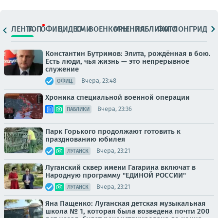
ЛЕНТА
ТОП
ОФИЦ.
ВИДЕО
СМИ
ВОЕНКОРЫ
МНЕНИЯ
ПАБЛИКИ
ФОТО
ЛОНГРИДЫ
Константин Бутримов: Элита, рождённая в бою.
Есть люди, чья жизнь — это непрерывное
служение
Вчера, 23:48
ОФИЦ.
Хроника специальной военной операции
Вчера, 23:36
ПАБЛИКИ
Парк Горького продолжают готовить к
празднованию юбилея
Вчера, 23:21
ЛУГАНСК
Луганский сквер имени Гагарина включат в
Народную программу "ЕДИНОЙ РОССИИ"
Вчера, 23:21
ЛУГАНСК
Яна Пащенко: Луганская детская музыкальная
школа № 1, которая была возведена почти 200