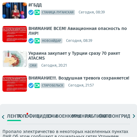
#ГБДД
Сегодня, 08:39
СТАНИЦА ЛУГАНСКАЯ
ВНИМАНИЕ ВСЕМ! Авиационная опасность по
ЛНР!
Сегодня, 08:39
НОВОАЙДАР
Украина закупает у Турции сразу 70 ракет
ATACMS
Сегодня, 20:21
СМИ
ВНИМАНИЕ!!!. Воздушная тревога сохраняется!
Сегодня, 21:57
СТАРОБЕЛЬСК
ЛЕНТА
ТОП
ОФИЦ.
ВИДЕО
СМИ
ВОЕНКОРЫ
МНЕНИЯ
ПАБЛИКИ
ФОТО
ЛОНГРИДЫ
Пропало электричество в некоторых населенных пунктах
ЛНР Об этом сообщают в социальных сетях Уточняем