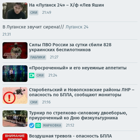
На «Луганск 24» – Х/ф «Лев Яшин
21:49
СМИ
В Луганске звучит сирена!//
Луганск 24
21:31
Силы ПВО России за сутки сбили 828
украинских беспилотников
21:27
ПАБЛИКИ
«Просроченный» и его неуемные аппетиты
21:24
СМИ
Старобельский и Новопсковские районы ЛНР –
опасность по БПЛА, сообщают мониторы
21:16
СМИ
Турнир по стрелково-силовому двоеборью,
приуроченный ко Дню физкультурника
21:12
МАРКОВКА
Воздушная тревога - опасность БПЛА