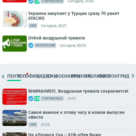
Сегодня, 21:04
СТАРОБЕЛЬСК
Украина закупает у Турции сразу 70 ракет
ATACMS
Сегодня, 20:21
СМИ
Отбой воздушной тревоги
Сегодня, 09:55
МЕЛОВСКИЙ
ЛЕНТА
ТОП
ОФИЦ.
ВИДЕО
СМИ
ВОЕНКОРЫ
МНЕНИЯ
ПАБЛИКИ
ФОТО
ЛОНГРИДЫ
ВНИМАНИЕ!!!. Воздушная тревога сохраняется!
21:57
СТАРОБЕЛЬСК
Самое важное к этому часу в новом выпуске
«Вести
21:55
СМИ
На «Луганск 24» – Х/ф «Лев Яшин