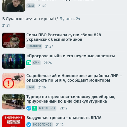
21:49
СМИ
В Луганске звучит сирена!//
Луганск 24
21:31
Силы ПВО России за сутки сбили 828
украинских беспилотников
21:27
ПАБЛИКИ
«Просроченный» и его неуемные аппетиты
21:24
СМИ
Старобельский и Новопсковские районы ЛНР –
опасность по БПЛА, сообщают мониторы
21:16
СМИ
Турнир по стрелково-силовому двоеборью,
приуроченный ко Дню физкультурника
21:12
МАРКОВКА
Воздушная тревога - опасность БПЛА
21:12
НОВОПСКОВ