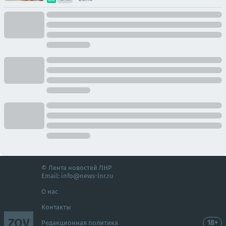
© Лента новостей ЛНР
Email:
info@news-lnr.ru
О нас
Контакты
ZOV
18+
Редакционная политика