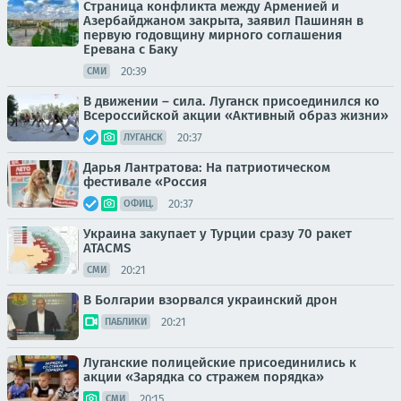
Страница конфликта между Арменией и
Азербайджаном закрыта, заявил Пашинян в
первую годовщину мирного соглашения
Еревана с Баку
20:39
СМИ
В движении – сила. Луганск присоединился ко
Всероссийской акции «Активный образ жизни»
20:37
ЛУГАНСК
Дарья Лантратова: На патриотическом
фестивале «Россия
20:37
ОФИЦ.
Украина закупает у Турции сразу 70 ракет
ATACMS
20:21
СМИ
В Болгарии взорвался украинский дрон
20:21
ПАБЛИКИ
Луганские полицейские присоединились к
акции «Зарядка со стражем порядка»
20:15
СМИ