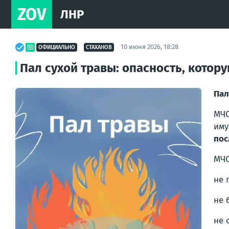
ZOV
ЛНР
10 июня 2026, 18:28
ОФИЦИАЛЬНО
СТАХАНОВ
Пал сухой травы: опасность, котор
Пал
МЧС
им
пос
МЧС
не 
не 
не 