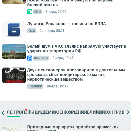
боевой листок
Вчера, 22:00
СМИ
Луганск, Родаково — тревога по БПЛА
Сегодня, 00:21
СМИ
Белый шум НАТО: альянс напрямую участвует в
ударах по территории РФ
Вчера, 19:46
ПАБЛИКИ
Двух пенсионерок приговорили к длительным
срокам за сбыт кондитерского мака с
наркотическим веществом
Вчера, 19:35
ПАБЛИКИ
ЛЕНТА
ТОП
ОФИЦ.
ВИДЕО
СМИ
ВОЕНКОРЫ
МНЕНИЯ
ПАБЛИКИ
ФОТО
ЛОНГРИДЫ
Примерные маршруты пролётов вражеских