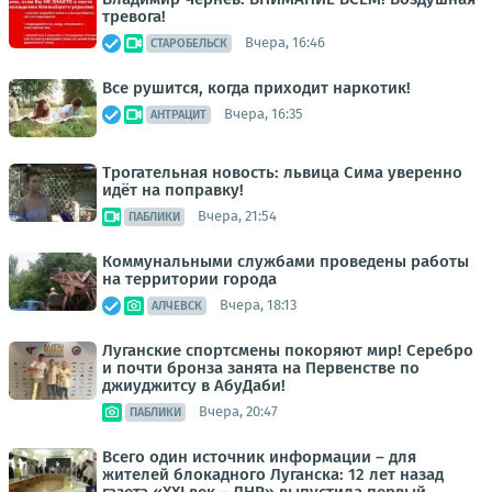
тревога!
Вчера, 16:46
СТАРОБЕЛЬСК
Все рушится, когда приходит наркотик!
Вчера, 16:35
АНТРАЦИТ
Трогательная новость: львица Сима уверенно
идёт на поправку!
Вчера, 21:54
ПАБЛИКИ
Коммунальными службами проведены работы
на территории города
Вчера, 18:13
АЛЧЕВСК
Луганские спортсмены покоряют мир! Серебро
и почти бронза занята на Первенстве по
джиуджитсу в АбуДаби!
Вчера, 20:47
ПАБЛИКИ
Всего один источник информации – для
жителей блокадного Луганска: 12 лет назад
газета «XXI век – ЛНР» выпустила первый