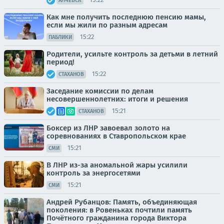
АЛЧЕВСК
Как мне получить последнюю пенсию мамы,
если мы жили по разным адресам
15:22
ПАБЛИКИ
Родители, усильте контроль за детьми в летний
период!
15:22
СТАХАНОВ
Заседание комиссии по делам
несовершеннолетних: итоги и решения
15:21
СТАХАНОВ
Боксер из ЛНР завоевал золото на
соревнованиях в Ставропольском крае
15:21
СМИ
В ЛНР из-за аномальной жары усилили
контроль за энергосетями
15:21
СМИ
Андрей Рубанцов: Память, объединяющая
поколения: в Ровеньках почтили память
Почётного гражданина города Виктора