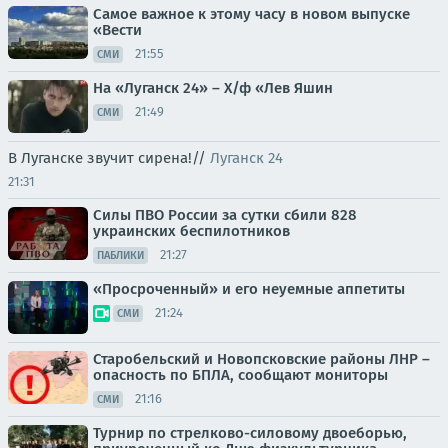
Самое важное к этому часу в новом выпуске
«Вести
21:55
СМИ
На «Луганск 24» – Х/ф «Лев Яшин
21:49
СМИ
В Луганске звучит сирена!//
Луганск 24
21:31
Силы ПВО России за сутки сбили 828
украинских беспилотников
21:27
ПАБЛИКИ
«Просроченный» и его неуемные аппетиты
21:24
СМИ
Старобельский и Новопсковские районы ЛНР –
опасность по БПЛА, сообщают мониторы
21:16
СМИ
Турнир по стрелково-силовому двоеборью,