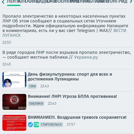
ЛЕНТА
ТОП
ОФИЦ.
ВИДЕО
СМИ
ВОЕНКОРЫ
МНЕНИЯ
ПАБЛИКИ
ФОТО
ЛОНГРИДЫ
Пропало электричество в некоторых населенных пунктах
ЛНР Об этом сообщают в социальных сетях Уточняем
подробности. Ждем официальную информацию Напишите
в комментариях, есть ли у вас свет Telegram | MAX//
ВЕСТИ
ЛУГАНСК
22:55
В ряде городов ЛНР после взрывов пропало электричество,
— сообщают местные паблики.//
Украина.ру
22:45
День физкультурника: спорт для всех и
достижения Луганщины
22:43
СМИ
Внимание! ЛНР! Угроза БПЛА противника!
22:43
ПАБЛИКИ
ВНИМАНИЕ!!!. Воздушная тревога сохраняется!
21:57
СТАРОБЕЛЬСК