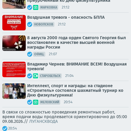
приуроченный ко Дню физкультурника
21:12
МАРКОВКА
Воздушная тревога - опасность БПЛА
21:12
НОВОПСКОВ
8 августа 2000 года орден Святого Георгия был
восстановлен в качестве высшей военной
награды России
21:07
ОФИЦ.
Владимир Чернев: ВНИМАНИЕ ВСЕМ! Воздушная
тревога!
21:04
СТАРОБЕЛЬСК
Интеллект, спорт и награды: на стадионе
«Строитель» состоялся шахматный турнир ко
Дню физкультурника!
20:54
МЕЛОВСКИЙ
В связи со сложностью проведения ремонтных работ,
время подачи воды продлевается ориентировочно до 05:00
09.08.2026.//
ЛУГАНСКВОДА
20:54