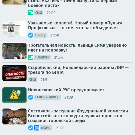
газета «XXI век – ЛНР» выпустила первый
боевой листок
22:00
СМИ
Уважаемые коллеги!. Новый номер «Пульса
Профсоюза» — о том, что нас объединяет
21:58
ОФИЦ.
Трогательная новость: львица Сима уверенно
идёт на поправку!
21:54
ПАБЛИКИ
Старобельский, Новоайдарский районы ЛНР —
тревога по БПЛА
21:51
СМИ
Новопсковский РЭС предупреждает
21:39
БЕЛОКУРАКИНО
Состоялось заседание Федеральной комиссии
Всероссийского конкурса лучших проектов
создания городской среды
21:29
ОФИЦ.