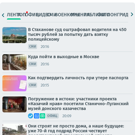
ЛЕНТА
ТОП
ОФИЦ.
ВИДЕО
СМИ
ВОЕНКОРЫ
МНЕНИЯ
ПАБЛИКИ
ФОТО
ЛОНГРИДЫ
В Стаханове суд оштрафовал водителя на 450
тысяч рублей за попытку дать взятку
полицейскому
20:16
СМИ
Куда пойти в выходные в Москве
20:16
СМИ
Как подтвердить личность при утере паспорта
20:15
СМИ
Погружение в истоки: участники проекта
«Казачий нрав» посетили Станично-Луганский
музей донского казачества
20:09
ОФИЦ.
Они строят не просто дома, а наше будущее:
уже 70-й год подряд Россия чествует