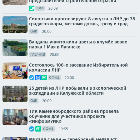
представителей строительной отрасли
20:09
СМИ
Синоптики прогнозируют 8 августа в ЛНР до 38
градусов жары, местами дождь, грозу и град
20:06
СМИ
Вандалы уничтожили цветы в клумбе возле
парка 1 Мая в Луганске
20:06
ПАБЛИКИ
Состоялось 108-е заседание Избирательной
комиссии ЛНР
20:00
ОФИЦ.
25 детей из ЛНР побывали в экологической
экспедиции в Калужской области
20:00
СМИ
ТИК Каменнобродского района провела
обучение для участников проекта
«ИнформУИК»
19:55
ОФИЦ.
Михаил Санин — серебряный медалист