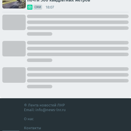
почти 500 квадратных метров
18:07
СМИ
© Лента новостей ЛНР
Email:
info@news-lnr.ru
О нас
Контакты