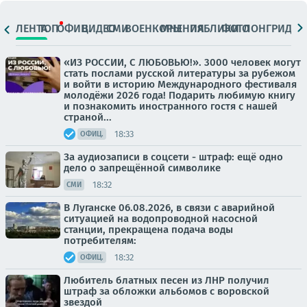
ЛЕНТА
ТОП
ОФИЦ.
ВИДЕО
СМИ
ВОЕНКОРЫ
МНЕНИЯ
ПАБЛИКИ
ФОТО
ЛОНГРИДЫ
«ИЗ РОССИИ, С ЛЮБОВЬЮ!». 3000 человек могут
стать послами русской литературы за рубежом
и войти в историю Международного фестиваля
молодёжи 2026 года! Подарить любимую книгу
и познакомить иностранного гостя с нашей
страной...
18:33
ОФИЦ.
За аудиозаписи в соцсети - штраф: ещё одно
дело о запрещённой символике
18:32
СМИ
В Луганске 06.08.2026, в связи с аварийной
ситуацией на водопроводной насосной
станции, прекращена подача воды
потребителям:
18:32
ОФИЦ.
Любитель блатных песен из ЛНР получил
штраф за обложки альбомов с воровской
звездой