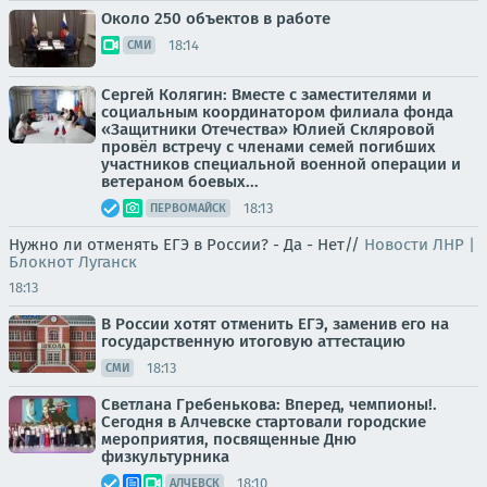
Около 250 объектов в работе
18:14
СМИ
Сергей Колягин: Вместе с заместителями и
социальным координатором филиала фонда
«Защитники Отечества» Юлией Скляровой
провёл встречу с членами семей погибших
участников специальной военной операции и
ветераном боевых...
18:13
ПЕРВОМАЙСК
Нужно ли отменять ЕГЭ в России? - Да - Нет//
Новости ЛНР |
Блокнот Луганск
18:13
В России хотят отменить ЕГЭ, заменив его на
государственную итоговую аттестацию
18:13
СМИ
Светлана Гребенькова: Вперед, чемпионы!.
Сегодня в Алчевске стартовали городские
мероприятия, посвященные Дню
физкультурника
18:10
АЛЧЕВСК