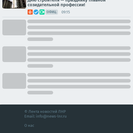
Дню строителя — празднику главной
созидательной профессии!
09:15
ОФИЦ.
© Лента новостей ЛНР
Email:
info@news-lnr.ru
О нас