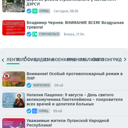
ДЭРСУ!
Сегодня, 08:36
ОФИЦ.
Владимир Чернев: ВНИМАНИЕ ВСЕМ! Воздушная
тревога!
Вчера, 21:04
СТАРОБЕЛЬСК
ЛЕНТА
ТОП
ОФИЦ.
ВИДЕО
СМИ
ВОЕНКОРЫ
МНЕНИЯ
ПАБЛИКИ
ФОТО
ЛОНГРИДЫ
Внимание! Особый противопожарный режим в
ЛНР
09:48
МАРКОВКА
Наталия Пащенко: 9 августа – День святого
великомученика Пантелеймона – покровителя
всех врачей и целителя больных
09:48
ОФИЦ.
Уважаемые жители Луганской Народной
Республики!