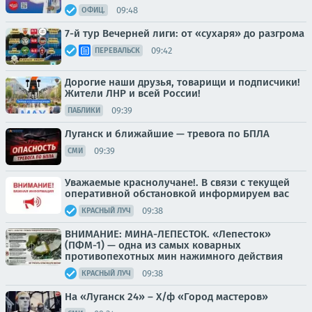
09:48
ОФИЦ.
7-й тур Вечерней лиги: от «сухаря» до разгрома
09:42
ПЕРЕВАЛЬСК
Дорогие наши друзья, товарищи и подписчики!
Жители ЛНР и всей России!
09:39
ПАБЛИКИ
Луганск и ближайшие — тревога по БПЛА
09:39
СМИ
Уважаемые краснолучане!. В связи с текущей
оперативной обстановкой информируем вас
09:38
КРАСНЫЙ ЛУЧ
ВНИМАНИЕ: МИНА-ЛЕПЕСТОК. «Лепесток»
(ПФМ-1) — одна из самых коварных
противопехотных мин нажимного действия
09:38
КРАСНЫЙ ЛУЧ
На «Луганск 24» – Х/ф «Город мастеров»