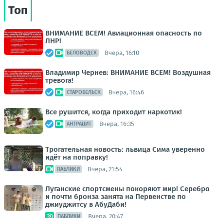
Топ
ВНИМАНИЕ ВСЕМ! Авиационная опасность по
ЛНР!
Вчера, 16:10
БЕЛОВОДСК
Владимир Чернев: ВНИМАНИЕ ВСЕМ! Воздушная
тревога!
Вчера, 16:46
СТАРОБЕЛЬСК
Все рушится, когда приходит наркотик!
Вчера, 16:35
АНТРАЦИТ
Трогательная новость: львица Сима уверенно
идёт на поправку!
Вчера, 21:54
ПАБЛИКИ
Луганские спортсмены покоряют мир! Серебро
и почти бронза занята на Первенстве по
джиуджитсу в АбуДаби!
Вчера, 20:47
ПАБЛИКИ