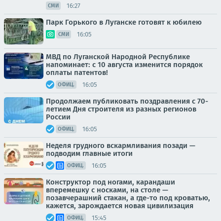
16:27
СМИ
Парк Горького в Луганске готовят к юбилею
16:05
СМИ
МВД по Луганской Народной Республике
напоминает: с 10 августа изменится порядок
оплаты патентов!
16:05
ОФИЦ.
Продолжаем публиковать поздравления с 70-
летием Дня строителя из разных регионов
России
16:05
ОФИЦ.
Неделя грудного вскармливания позади —
подводим главные итоги
16:05
ОФИЦ.
Конструктор под ногами, карандаши
вперемешку с носками, на столе —
позавчерашний стакан, а где-то под кроватью,
кажется, зарождается новая цивилизация
15:45
ОФИЦ.