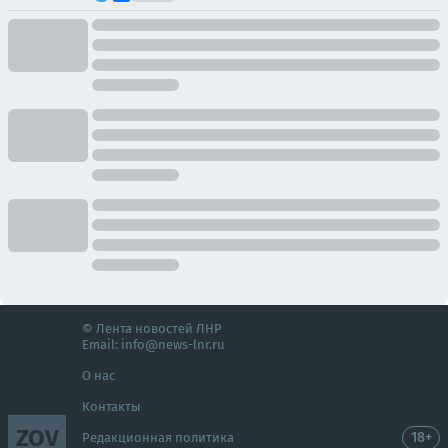
© Лента новостей ЛНР
Email:
info@news-lnr.ru
О нас
Контакты
ZOV
18+
Редакционная политика