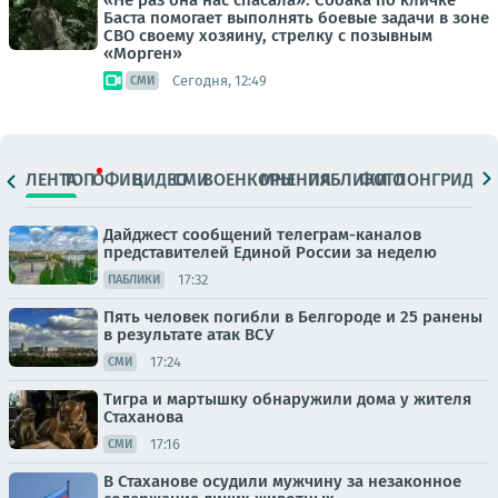
«Не раз она нас спасала». Собака по кличке
Баста помогает выполнять боевые задачи в зоне
СВО своему хозяину, стрелку с позывным
«Морген»
Сегодня, 12:49
СМИ
ЛЕНТА
ТОП
ОФИЦ.
ВИДЕО
СМИ
ВОЕНКОРЫ
МНЕНИЯ
ПАБЛИКИ
ФОТО
ЛОНГРИДЫ
Дайджест сообщений телеграм-каналов
представителей Единой России за неделю
17:32
ПАБЛИКИ
Пять человек погибли в Белгороде и 25 ранены
в результате атак ВСУ
17:24
СМИ
Тигра и мартышку обнаружили дома у жителя
Стаханова
17:16
СМИ
В Стаханове осудили мужчину за незаконное